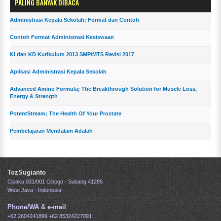
PALING BANYAK DIBACA
Administrasi Kepala Sekolah; Format dan Contoh
Contoh Format Administrasi Kesiswaan
KI dan KD Kurikulum 2013 SMP/MTS Revisi 2017
Aplikasi Administrasi Kepala Sekolah
Advanced Amino Formula; The Breakthrough Solution for Muscle Loss,
Energy & Strength
PotentStream; The Health Of Your Prostate
Pembelajaran Mendalam Adalah
TozSugianto
Cipaku 031/001 Cibogo - Subang 41285
West Java - Indonesia
Phone/WA & e-mail
+62 2604241899
+62 85324227091