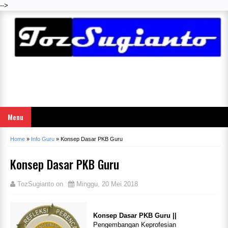
-->
Menu
Home
»
Info Guru
»
Konsep Dasar PKB Guru
Konsep Dasar PKB Guru
TozSugianto
on
Minggu, 20 Mei 2018
Konsep Dasar PKB Guru ||
Pengembangan Keprofesian