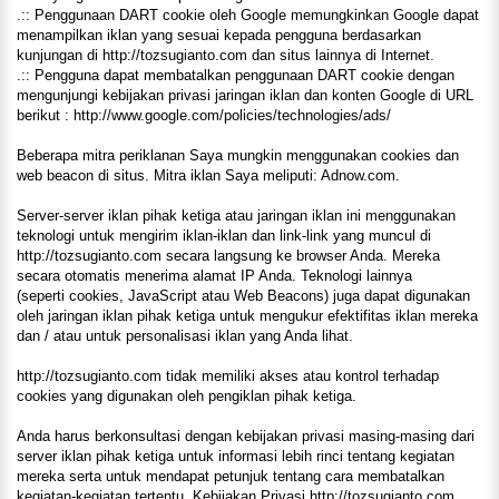
.:: Penggunaan DART cookie oleh Google memungkinkan Google dapat
menampilkan iklan yang sesuai kepada pengguna berdasarkan
kunjungan di http://tozsugianto.com dan situs lainnya di Internet.
.:: Pengguna dapat membatalkan penggunaan DART cookie dengan
mengunjungi kebijakan privasi jaringan iklan dan konten Google di URL
berikut : http://www.google.com/policies/technologies/ads/
Beberapa mitra periklanan Saya mungkin menggunakan cookies dan
web beacon di situs. Mitra iklan Saya meliputi: Adnow.com.
Server-server iklan pihak ketiga atau jaringan iklan ini menggunakan
teknologi untuk mengirim iklan-iklan dan link-link yang muncul di
http://tozsugianto.com secara langsung ke browser Anda. Mereka
secara otomatis menerima alamat IP Anda. Teknologi lainnya
(seperti cookies, JavaScript atau Web Beacons) juga dapat digunakan
oleh jaringan iklan pihak ketiga untuk mengukur efektifitas iklan mereka
dan / atau untuk personalisasi iklan yang Anda lihat.
http://tozsugianto.com tidak memiliki akses atau kontrol terhadap
cookies yang digunakan oleh pengiklan pihak ketiga.
Anda harus berkonsultasi dengan kebijakan privasi masing-masing dari
server iklan pihak ketiga untuk informasi lebih rinci tentang kegiatan
mereka serta untuk mendapat petunjuk tentang cara membatalkan
kegiatan-kegiatan tertentu. Kebijakan Privasi http://tozsugianto.com