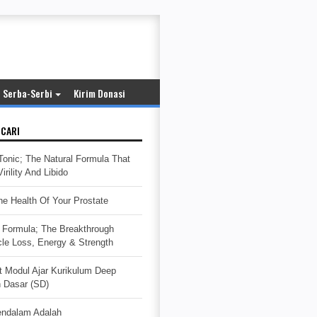
Serba-Serbi
Kirim Donasi
ICARI
Tonic; The Natural Formula That
rility And Libido
e Health Of Your Prostate
Formula; The Breakthrough
cle Loss, Energy & Strength
t Modul Ajar Kurikulum Deep
h Dasar (SD)
endalam Adalah