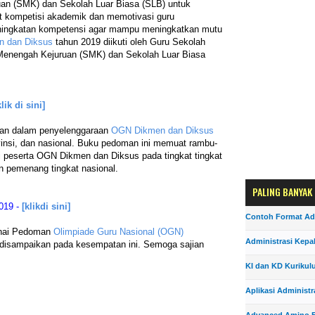
an (SMK) dan Sekolah Luar Biasa (SLB) untuk
ompetisi akademik dan memotivasi guru
ngkatan kompetensi agar mampu meningkatkan mutu
 dan Diksus
tahun 2019 diikuti oleh Guru Sekolah
enengah Kejuruan (SMK) dan Sekolah Luar Biasa
klik di sini]
uan dalam penyelenggaraan
OGN Dikmen dan Diksus
vinsi, dan nasional. Buku pedoman ini memuat rambu-
i peserta OGN Dikmen dan Diksus pada tingkat tingkat
n pemenang tingkat nasional.
PALING BANYAK
019 -
[klikdi sini]
Contoh Format Ad
enai Pedoman
Olimpiade Guru Nasional (OGN)
Administrasi Kepa
disampaikan pada kesempatan ini. Semoga sajian
KI dan KD Kurikul
Aplikasi Administr
Advanced Amino F