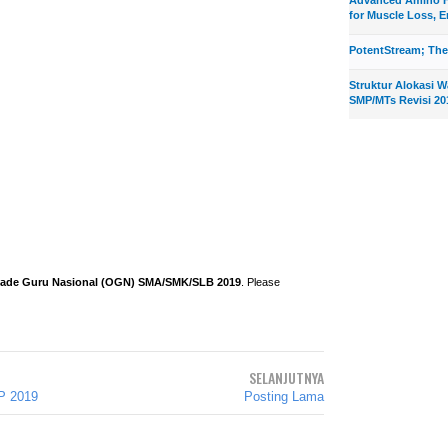
for Muscle Loss, E
PotentStream; The
Struktur Alokasi 
SMP/MTs Revisi 20
ade Guru Nasional (OGN) SMA/SMK/SLB 2019
. Please
SELANJUTNYA
P 2019
Posting Lama