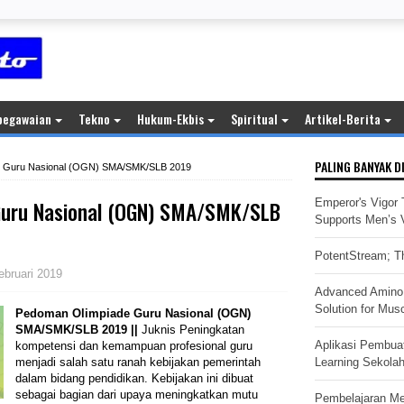
pegawaian
Tekno
Hukum-Ekbis
Spiritual
Artikel-Berita
PALING BANYAK D
e Guru Nasional (OGN) SMA/SMK/SLB 2019
Guru Nasional (OGN) SMA/SMK/SLB
Emperor's Vigor 
Supports Men’s Vi
PotentStream; Th
ebruari 2019
Advanced Amino 
Solution for Mus
Pedoman Olimpiade Guru Nasional (OGN)
SMA/SMK/SLB 2019 ||
Juknis Peningkatan
Aplikasi Pembua
kompetensi dan kemampuan profesional guru
menjadi salah satu ranah kebijakan pemerintah
Learning Sekola
dalam bidang pendidikan. Kebijakan ini dibuat
sebagai bagian dari upaya meningkatkan mutu
Pembelajaran M