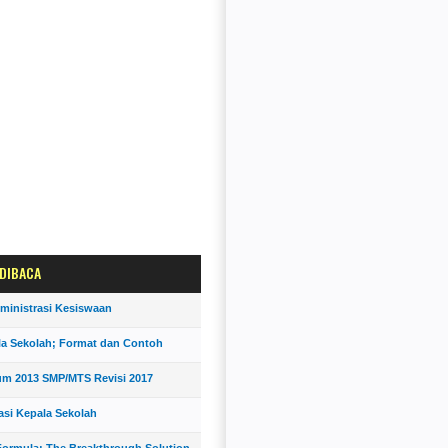
 DIBACA
ministrasi Kesiswaan
la Sekolah; Format dan Contoh
um 2013 SMP/MTS Revisi 2017
asi Kepala Sekolah
ormula; The Breakthrough Solution