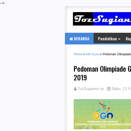
-->
BERANDA
Pendidikan
Ke
Home
»
Info Guru
»
Pedoman Olimpiad
Pedoman Olimpiade 
2019
TozSugianto
on
Rabu, 13 F