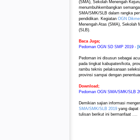
(SMA), Sekolah Menengah Kejuru
menumbuhkembangkan semangat k
SMA/SMK/SLB dalam rangka peni
pendidikan. Kegiatan
OGN Dikmen
Menengah Atas (SMA), Sekolah M
(SLB).
Baca Juga;
Pedoman OGN SD SMP 2019 -
[
Pedoman ini disusun sebagai ac
pada tingkat kabupaten/kota, pro
rambu teknis pelaksanaan seleks
provinsi sampai dengan penentua
Download;
Pedoman OGN SMA/SMK/SLB 2
Demikian sajian informasi meng
SMA/SMK/SLB 2019
yang dapat 
tulisan berikut ini bermanfaat ….