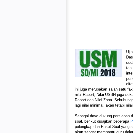
Uji
Das
sud
tah
int
pen
dite
ini juga merupakan salah satu fa
nilai Raport, Nilai USBN juga sek
Raport dan Nilai Zona. Sehubung
lagi nilai minimal, akan tetapi nil
Sebagai daya dukung persiapan 
soal, berikut disajikan beberapa
P
pelengkap dari Paket Soal yang sud
akan sangat membantu guru dala