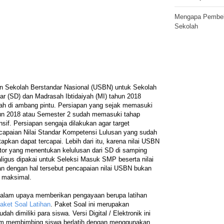
Mengapa Pembela
Sekolah
an Sekolah Berstandar Nasional (USBN) untuk Sekolah
ar (SD) dan Madrasah Ibtidaiyah (MI) tahun 2018
ah di ambang pintu. Persiapan yang sejak memasuki
un 2018 atau Semester 2 sudah memasuki tahap
ensif. Persiapan sengaja dilakukan agar target
capaian Nilai Standar Kompetensi Lulusan yang sudah
tapkan dapat tercapai. Lebih dari itu, karena nilai USBN
ktor yang menentukan kelulusan dari SD di samping
aligus dipakai untuk Seleksi Masuk SMP beserta nilai
an dengan hal tersebut pencapaian nilai USBN bukan
ai maksimal.
dalam upaya memberikan pengayaan berupa latihan
aket Soal Latihan
. Paket Soal ini merupakan
ah dimiliki para siswa. Versi Digital / Elektronik ini
m membimbing siswa berlatih dengan menggunakan