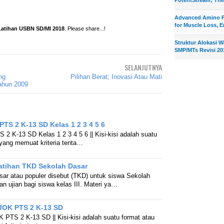
Advanced Amino F
for Muscle Loss, E
atihan USBN SD/MI 2018
. Please share...!
Struktur Alokasi 
SMP/MTs Revisi 20
SELANJUTNYA
ng
Pilihan Berat; Inovasi Atau Mati
ahun 2009
 PTS 2 K-13 SD Kelas 1 2 3 4 5 6
S 2 K-13 SD Kelas 1 2 3 4 5 6 || Kisi-kisi adalah suatu
 yang memuat kriteria tenta…
atihan TKD Sekolah Dasar
r atau populer disebut (TKD) untuk siswa Sekolah
n ujian bagi siswa kelas III. Materi ya…
PJOK PTS 2 K-13 SD
 PTS 2 K-13 SD || Kisi-kisi adalah suatu format atau