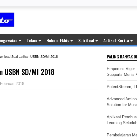
pegawaian
Tekno
Hukum-Ekbis
Spiritual
Artikel-Berita
PALING BANYAK D
wnload Soal Latihan USBN SD/MI 2018
an USBN SD/MI 2018
Emperor's Vigor 
Supports Men’s Vi
 Februari 2018
PotentStream; Th
Advanced Amino 
Solution for Mus
Aplikasi Pembua
Learning Sekola
Pembelajaran M