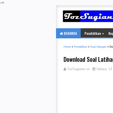
-->
BERANDA
Pendidikan
Ke
Home
»
Pendidikan
»
Soal Ulangan
»
Do
Download Soal Latih
TozSugianto
on
Selasa, 13