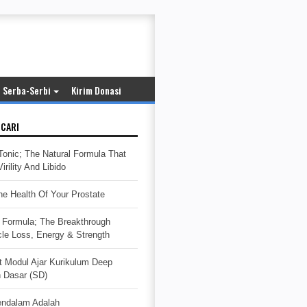
Serba-Serbi
Kirim Donasi
ICARI
Tonic; The Natural Formula That
rility And Libido
e Health Of Your Prostate
Formula; The Breakthrough
cle Loss, Energy & Strength
t Modul Ajar Kurikulum Deep
h Dasar (SD)
endalam Adalah