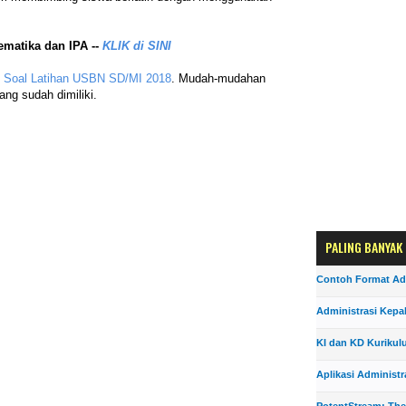
ematika dan IPA --
KLIK di SINI
g
Soal Latihan USBN SD/MI 2018
. Mudah-mudahan
ang sudah dimiliki.
PALING BANYAK
Contoh Format Ad
Administrasi Kepa
KI dan KD Kurikul
Aplikasi Administr
PotentStream; The