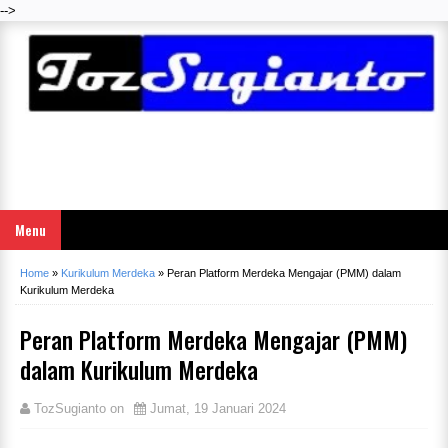
-->
Menu
Home
»
Kurikulum Merdeka
»
Peran Platform Merdeka Mengajar (PMM) dalam
Kurikulum Merdeka
Peran Platform Merdeka Mengajar (PMM)
dalam Kurikulum Merdeka
TozSugianto
on
Jumat, 19 Januari 2024