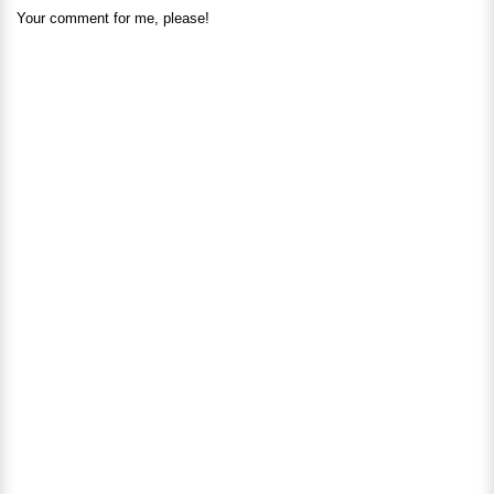
Your comment for me, please!