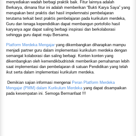
menyediakan wadah berbagi praktik baik. Fitur lainnya adalah
Berkarya, dimana fitur ini adalah memberikan “Bukti Karya Saya” yang
merupakan best praktis dari hasil impelemnatsi pembelajaran
terutama terkait best praktis pembelajaran pada kurikulum merdeka,
Guru dan tenaga kependidikan dapat membangun portofolio hasil
karyanya agar dapat saling berbagi inspirasi dan berkolaborasi
sehingga guru dapat maju Bersama.
Platform Merdeka Mengajar
yang dikembangkan diharapkan mampu
menjadi partner guru dalam implementasi kurikulum merdeka dengan
semangat kolaborasi dan saling berbagi. Konten konten yang
dikembangkan oleh kemendikbudristek memberikan pemahaman lebih
saat implementasi dan pembelajaran di satuan Pendidikan yang telah
ikut serta dalam implementasi kurikulum merdeka.
Demikian sajian informasi mengenai
Peran Platform Merdeka
Mengajar (PMM) dalam Kurikulum Merdeka
yang dapat disampaikan
pada kesempatan ini. Semoga Bermanfaat !!!