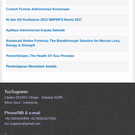
Contoh Format Administrasi Kesiswaan
KI dan KD Kurikulum 2013 SMP/MTS Revisi 2017
Aplikasi Administrasi Kepala Sekolah
Advanced Amino Formula; The Breakthrough Solution for Muscle Loss,
Energy & Strength
PotentStream; The Health Of Your Prostate
Pembelajaran Mendalam Adalah
TozSugianto
Cipaku 031/001 Cibogo - Subang 41285
West Java - Indonesia
Phone/WA & e-mail
+62 2604241899
+62 85324227091
toz.sugianto@gmail.com
::