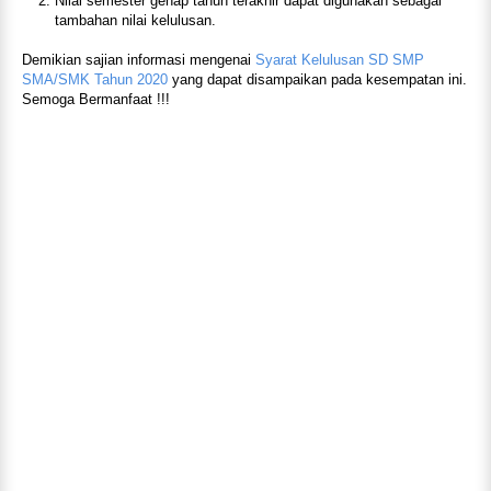
Nilai semester genap tahun terakhir dapat digunakan sebagai
tambahan nilai kelulusan.
Demikian sajian informasi mengenai
Syarat Kelulusan SD SMP
SMA/SMK Tahun 2020
yang dapat disampaikan pada kesempatan ini.
Semoga Bermanfaat !!!