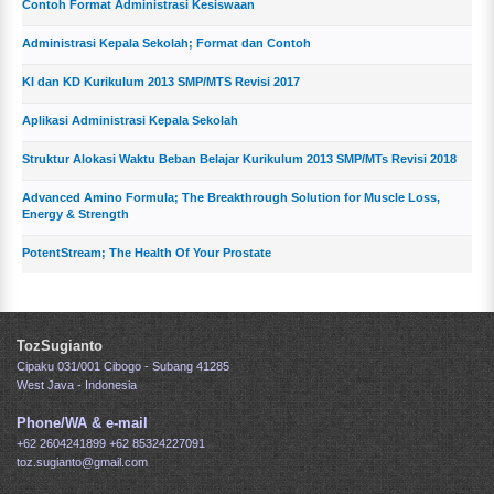
Contoh Format Administrasi Kesiswaan
Administrasi Kepala Sekolah; Format dan Contoh
KI dan KD Kurikulum 2013 SMP/MTS Revisi 2017
Aplikasi Administrasi Kepala Sekolah
Struktur Alokasi Waktu Beban Belajar Kurikulum 2013 SMP/MTs Revisi 2018
Advanced Amino Formula; The Breakthrough Solution for Muscle Loss,
Energy & Strength
PotentStream; The Health Of Your Prostate
TozSugianto
Cipaku 031/001 Cibogo - Subang 41285
West Java - Indonesia
Phone/WA & e-mail
+62 2604241899
+62 85324227091
toz.sugianto@gmail.com