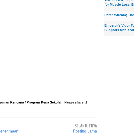
for Muscle Loss, E
PotentStream; The
Emperor's Vigor T
Supports Men’s Vir
unan Rencana / Program Kerja Sekolah
. Please share...!
SELANJUTNYA
enerimaan
Posting Lama