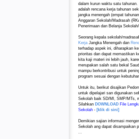
dalam kurun waktu satu tahunan
adalah rencana kerja tahunan se
jangka menengah (empat tahunan
Anggaran Sekolah/Madrasah (RKA-
Penerimaan dan Belanja Sekolah
Seorang kepala sekolah/madras
Kerja
Jangka Menengah dan
Renc
terhadap aspek ini, diharapkan 
prioritas dan dapat memastikan k
kita kaji materi ini lebih jauh,
merupakan salah satu bekal Saud
mampu berkontribusi untuk penin
program sesuai dengan kebutuhan
Untuk itu, berikut disajikan Pe
untuk dipelajari san digunakan 
Sekolah baik SD/MI, SMP/MTs
Silahkan
DOWNLOAD
File Leng
Sekolah
-
[klik di sini]
Demikian sajian informasi meng
Sekolah ang dapat disampaikan p
...