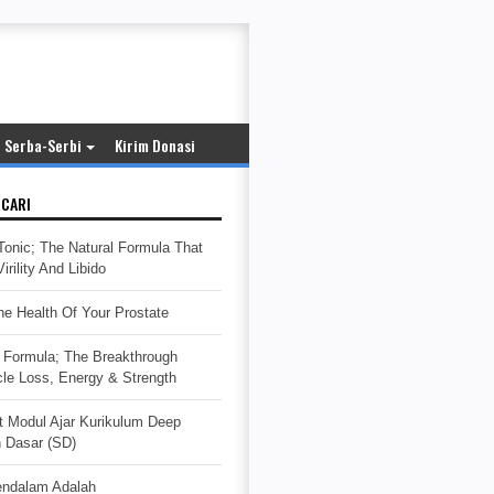
Serba-Serbi
Kirim Donasi
ICARI
Tonic; The Natural Formula That
rility And Libido
e Health Of Your Prostate
Formula; The Breakthrough
cle Loss, Energy & Strength
t Modul Ajar Kurikulum Deep
h Dasar (SD)
endalam Adalah