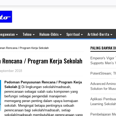
pegawaian
Tekno
Hukum-Ekbis
Spiritual
Artikel-Berita
PALING BANYAK D
an Rencana / Program Kerja Sekolah
Rencana / Program Kerja Sekolah
Emperor's Vigor 
Supports Men’s Vi
eptember 2018
PotentStream; Th
Pedoman Penyusunan Rencana / Program Kerja
Advanced Amino 
Sekolah ||
Di lingkungan sekolah/madrasah,
Solution for Mus
perencanaan sebagai salah satu komponen yang
berfungsi sebagai pengendali manajemen
Aplikasi Pembua
memegang peran penting dalam upaya kemajuan
Learning Sekola
sekolah. Mengingat betapa pentingnya sebuah
perencanaan bagi sekolah/madrasah, setiap
Pembelajaran M
sekolah/madrasah membutuhkan perencanaan yang