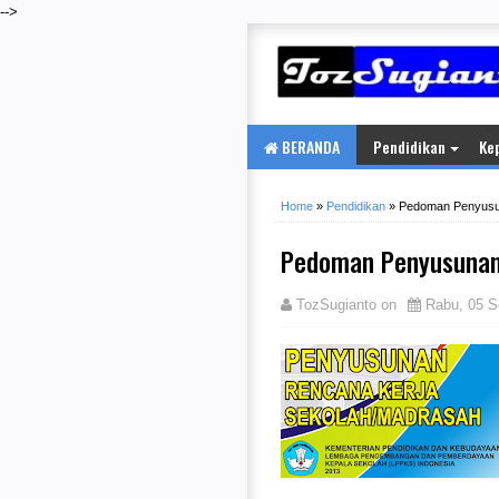
-->
BERANDA
Pendidikan
Ke
Home
»
Pendidikan
»
Pedoman Penyusun
Pedoman Penyusunan 
TozSugianto
on
Rabu, 05 S