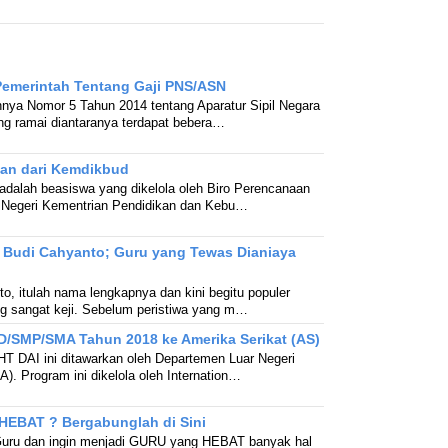
 Pemerintah Tentang Gaji PNS/ASN
nnya Nomor 5 Tahun 2014 tentang Aparatur Sipil Negara
ing ramai diantaranya terdapat bebera…
an dari Kemdikbud
dalah beasiswa yang dikelola oleh Biro Perencanaan
 Negeri Kementrian Pendidikan dan Kebu…
Budi Cahyanto; Guru yang Tewas Dianiaya
, itulah nama lengkapnya dan kini begitu populer
ng sangat keji. Sebelum peristiwa yang m…
D/SMP/SMA Tahun 2018 ke Amerika Serikat (AS)
 DAI ini ditawarkan oleh Departemen Luar Negeri
). Program ini dikelola oleh Internation…
HEBAT ? Bergabunglah di Sini
Guru dan ingin menjadi GURU yang HEBAT banyak hal