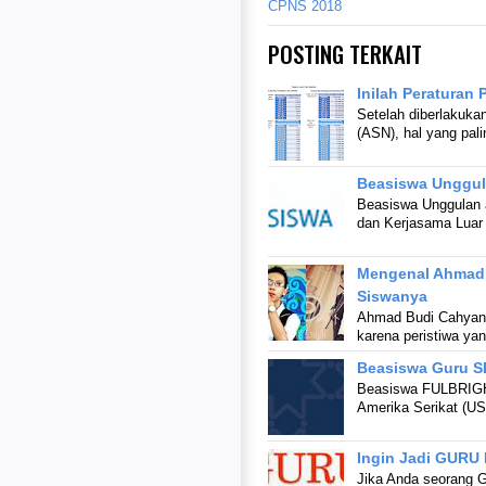
CPNS 2018
POSTING TERKAIT
Inilah Peraturan
Setelah diberlakuka
(ASN), hal yang pal
Beasiswa Unggul
Beasiswa Unggulan a
dan Kerjasama Luar
Mengenal Ahmad 
Siswanya
Ahmad Budi Cahyanto
karena peristiwa ya
Beasiswa Guru S
Beasiswa FULBRIGHT
Amerika Serikat (USA
Ingin Jadi GURU 
Jika Anda seorang 