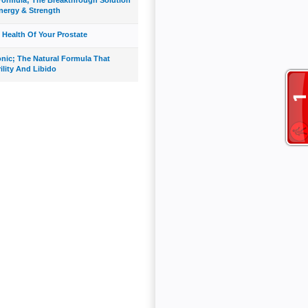
nergy & Strength
 Health Of Your Prostate
onic; The Natural Formula That
ility And Libido