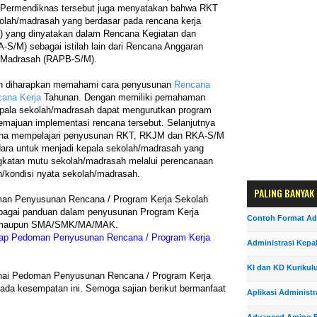
. Permendiknas tersebut juga menyatakan bahwa RKT
kolah/madrasah yang berdasar pada rencana kerja
) yang dinyatakan dalam Rencana Kegiatan dan
S/M) sebagai istilah lain dari Rencana Anggaran
/Madrasah (RAPB-S/M).
ah diharapkan memahami cara penyusunan
Rencana
ana Kerja
Tahunan. Dengan memiliki pemahaman
kepala sekolah/madrasah dapat mengurutkan program
emajuan implementasi rencana tersebut. Selanjutnya
 karena mempelajari penyusunan RKT, RKJM dan RKA-S/M
ara untuk menjadi kepala sekolah/madrasah yang
gkatan mutu sekolah/madrasah melalui perencanaan
/kondisi nyata sekolah/madrasah.
PALING BANYAK
doman Penyusunan Rencana / Program Kerja Sekolah
sebagai panduan dalam penyusunan Program Kerja
Contoh Format Ad
, maupun SMA/SMK/MA/MAK.
kap Pedoman Penyusunan Rencana / Program Kerja
Administrasi Kepa
KI dan KD Kurikul
enai Pedoman Penyusunan Rencana / Program Kerja
ada kesempatan ini. Semoga sajian berikut bermanfaat
Aplikasi Administr
Advanced Amino F