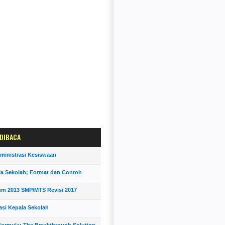
 DIBACA
ministrasi Kesiswaan
la Sekolah; Format dan Contoh
um 2013 SMP/MTS Revisi 2017
asi Kepala Sekolah
ormula; The Breakthrough Solution