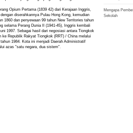
rang Opium Pertama (1839 42) dari Kerajaan Inggris,
Mengapa Pembela
s dengan diserahkannya Pulau Hong Kong, kemudian
Sekolah
un 1860 dan penyewaan 99 tahun New Territories tahun
ng selama Perang Dunia II (1941-45), Inggris kembali
ni 1997. Sebagai hasil dari negosiasi antara Tiongkok
n ke Republik Rakyat Tiongkok (RRT) / China melalui
tahun 1984. Kota ini menjadi Daerah Administratif
ui azas "satu negara, dua sistem".