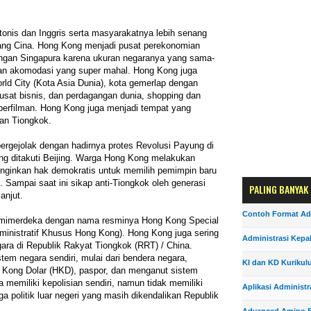
onis dan Inggris serta masyarakatnya lebih senang
rang Cina. Hong Kong menjadi pusat perekonomian
engan Singapura karena ukuran negaranya yang sama-
an akomodasi yang super mahal. Hong Kong juga
rld City (Kota Asia Dunia), kota gemerlap dengan
usat bisnis, dan perdagangan dunia, shopping dan
i perfilman. Hong Kong juga menjadi tempat yang
an Tiongkok.
rgejolak dengan hadirnya protes Revolusi Payung di
g ditakuti Beijing. Warga Hong Kong melakukan
nginkan hak demokratis untuk memilih pemimpin baru
 Sampai saat ini sikap anti-Tiongkok oleh generasi
PALING BANYAK
anjut.
Contoh Format Ad
mimerdeka dengan nama resminya Hong Kong Special
ministratif Khusus Hong Kong). Hong Kong juga sering
Administrasi Kepa
ara di Republik Rakyat Tiongkok (RRT) / China.
em negara sendiri, mulai dari bendera negara,
KI dan KD Kurikul
 Kong Dolar (HKD), paspor, dan menganut sistem
 memiliki kepolisian sendiri, namun tidak memiliki
Aplikasi Administr
ga politik luar negeri yang masih dikendalikan Republik
Advanced Amino F