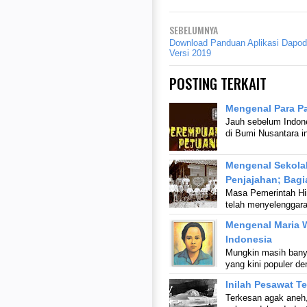
SEBELUMNYA
Download Panduan Aplikasi Dapo
Versi 2019
POSTING TERKAIT
Mengenal Para P
Jauh sebelum Indon
di Bumi Nusantara in
Mengenal Sekola
Penjajahan; Bagi
Masa Pemerintah Hin
telah menyelenggar
Mengenal Maria 
Indonesia
Mungkin masih bany
yang kini populer d
Inilah Pesawat T
Terkesan agak aneh