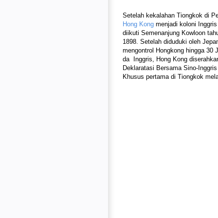
Setelah kekalahan Tiongkok di Pe
Hong Kong
menjadi koloni Inggri
diikuti Semenanjung Kowloon tah
1898. Setelah diduduki oleh Jepa
mengontrol Hongkong hingga 30 Ju
da
Inggris, Hong Kong diserahka
Deklaratasi Bersama Sino-Inggris 
Khusus pertama di Tiongkok melal