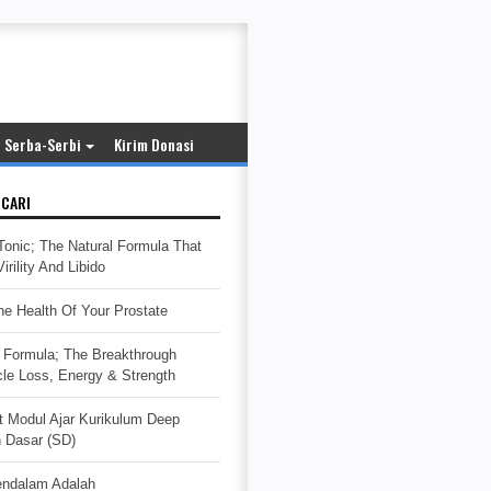
Serba-Serbi
Kirim Donasi
ICARI
Tonic; The Natural Formula That
rility And Libido
e Health Of Your Prostate
Formula; The Breakthrough
cle Loss, Energy & Strength
t Modul Ajar Kurikulum Deep
h Dasar (SD)
endalam Adalah