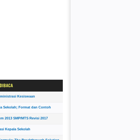
 DIBACA
ministrasi Kesiswaan
la Sekolah; Format dan Contoh
um 2013 SMP/MTS Revisi 2017
asi Kepala Sekolah
ormula; The Breakthrough Solution