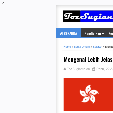
-->
BERANDA
Pendidikan
Ke
Home
»
Berita Umum
»
Sejarah
»
Menge
Mengenal Lebih Jela
TozSugianto
on
Rabu, 22 A