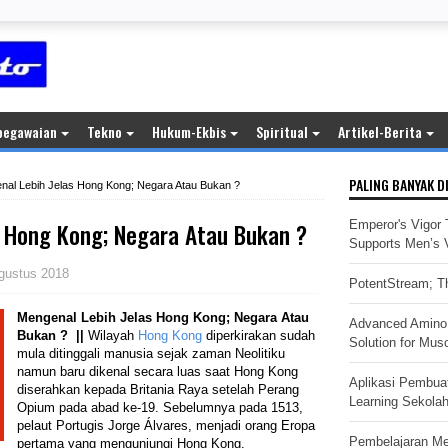
pegawaian
Tekno
Hukum-Ekbis
Spiritual
Artikel-Berita
PALING BANYAK D
nal Lebih Jelas Hong Kong; Negara Atau Bukan ?
s Hong Kong; Negara Atau Bukan ?
Emperor's Vigor 
Supports Men’s Vi
gustus 2018
PotentStream; Th
Mengenal Lebih Jelas Hong Kong; Negara Atau
Advanced Amino 
Bukan ?
||
Wilayah
Hong Kong
diperkirakan sudah
Solution for Mus
mula ditinggali manusia sejak zaman Neolitiku
namun baru dikenal secara luas saat Hong Kong
Aplikasi Pembua
diserahkan kepada Britania Raya setelah Perang
Learning Sekola
Opium pada abad ke-19. Sebelumnya pada 1513,
pelaut Portugis Jorge Álvares, menjadi orang Eropa
Pembelajaran M
pertama yang mengunjungi Hong Kong.