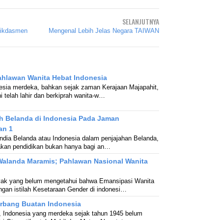
SELANJUTNYA
dikdasmen
Mengenal Lebih Jelas Negara TAIWAN
ahlawan Wanita Hebat Indonesia
esia merdeka, bahkan sejak zaman Kerajaan Majapahit,
i telah lahir dan berkiprah wanita-w…
h Belanda di Indonesia Pada Jaman
an 1
dia Belanda atau Indonesia dalam penjajahan Belanda,
akan pendidikan bukan hanya bagi an…
Walanda Maramis; Pahlawan Nasional Wanita
ak yang belum mengetahui bahwa Emansipasi Wanita
engan istilah Kesetaraan Gender di indonesi…
erbang Buatan Indonesia
, Indonesia yang merdeka sejak tahun 1945 belum