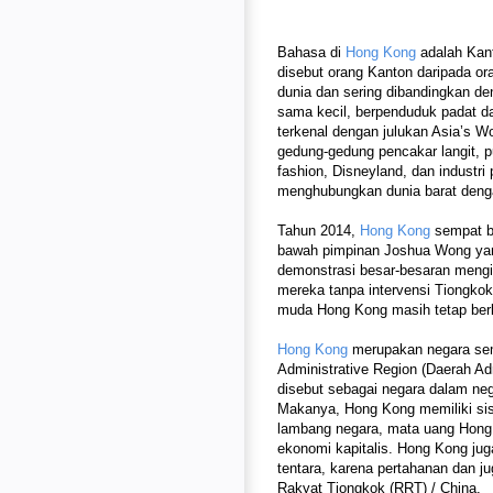
Bahasa di
Hong Kong
adalah Kant
disebut orang Kanton daripada o
dunia dan sering dibandingkan d
sama kecil, berpenduduk padat d
terkenal dengan julukan Asia’s Wo
gedung-gedung pencakar langit, p
fashion, Disneyland, dan industr
menghubungkan dunia barat deng
Tahun 2014,
Hong Kong
sempat be
bawah pimpinan Joshua Wong yan
demonstrasi besar-besaran mengi
mereka tanpa intervensi Tiongkok.
muda Hong Kong masih tetap berl
Hong Kong
merupakan negara se
Administrative Region (Daerah Ad
disebut sebagai negara dalam neg
Makanya, Hong Kong memiliki sist
lambang negara, mata uang Hong
ekonomi kapitalis. Hong Kong juga
tentara, karena pertahanan dan ju
Rakyat Tiongkok (RRT) / China.