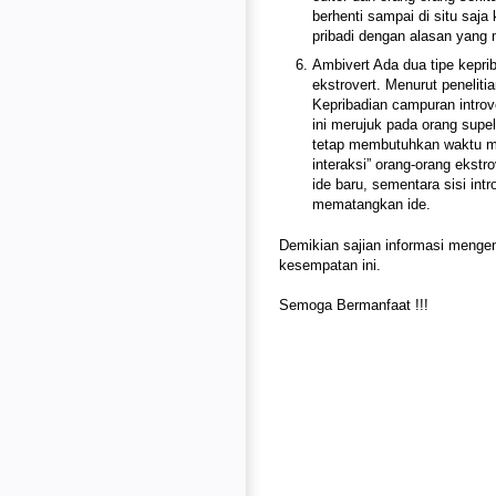
berhenti sampai di situ saj
pribadi dengan alasan yang 
Ambivert Ada dua tipe keprib
ekstrovert. Menurut peneliti
Kepribadian campuran introve
ini merujuk pada orang supel
tetap membutuhkan waktu men
interaksi” orang-orang ekst
ide baru, sementara sisi in
mematangkan ide.
Demikian sajian informasi menge
kesempatan ini.
Semoga Bermanfaat !!!