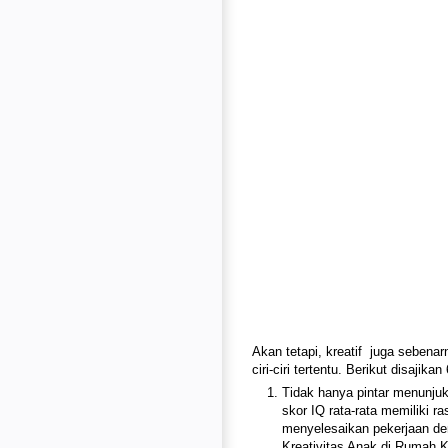
Akan tetapi, kreatif
juga sebenarn
ciri-ciri tertentu. Berikut disaj
Tidak hanya pintar menunjuk
skor IQ rata-rata memiliki ra
menyelesaikan pekerjaan de
Kreativitas Anak di Rumah