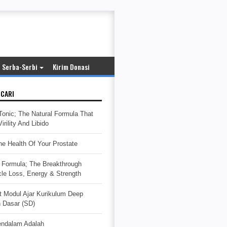
Serba-Serbi
Kirim Donasi
ICARI
Tonic; The Natural Formula That
rility And Libido
e Health Of Your Prostate
Formula; The Breakthrough
cle Loss, Energy & Strength
t Modul Ajar Kurikulum Deep
h Dasar (SD)
endalam Adalah