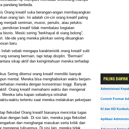
ra pandang berbeda.
istis Orang kreatif suka berangan-angan membayangkan
kan orang lain. Ini adalah ciri-ciri orang kreatif paling
g menjadi seniman, musisi, penulis, atau pelukis.
pemikiran kreatif tidak membatasi kegiatan
 bisnis. Meski sering “berkhayal di siang bolong”,
iri. Ide-ide yang mereka pikirkan sering dituangkan
bosan baru.
Inilah sebab mengapa karakteristik orang kreatif sulit
ng senang bermain, tapi tetap disiplin. “Bermain”
ntara sikap aktif dan keingintahuan mereka terhadap
okus Sering ditemui orang kreatif memiliki banyak
PALING BANYAK
aupun mental. Mereka bisa menghabiskan waktu berjam-
erhatian mereka dengan konsentrasi tinggi. Banyak
Administrasi Kepa
raktif. Orang kreatif memahami waktu dan mengenal
 Mereka tahu kapan sebaiknya istirahat
Contoh Format Ad
aktu-waktu tertentu saat mereka melakukan pekerjaan
KI dan KD Kurikul
tap fleksibel Orang kreatif biasanya mencintai tugas
n dengan baik. Di sisi lain, mereka juga fleksibel.
Aplikasi Administr
engarkan dan menghargai masukan serta kritik dari
r mengenai tulisannya. Di sisi lain, mereka tidak
Advanced Amino F