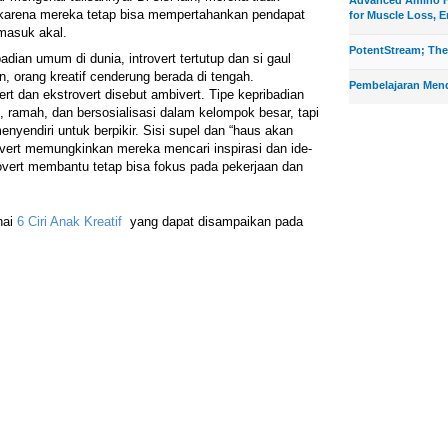
a karena mereka tetap bisa mempertahankan pendapat
for Muscle Loss, E
masuk akal.
PotentStream; The
adian umum di dunia, introvert tertutup dan si gaul
an, orang kreatif cenderung berada di tengah.
Pembelajaran Men
rt dan ekstrovert disebut ambivert. Tipe kepribadian
, ramah, dan bersosialisasi dalam kelompok besar, tapi
yendiri untuk berpikir. Sisi supel dan “haus akan
rovert memungkinkan mereka mencari inspirasi dan ide-
trovert membantu tetap bisa fokus pada pekerjaan dan
nai
6 Ciri Anak Kreatif
yang dapat disampaikan pada