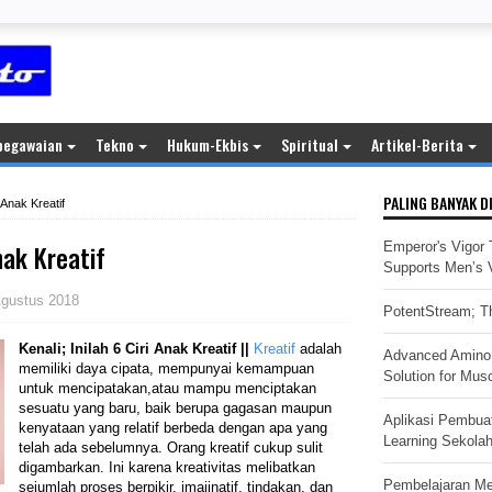
pegawaian
Tekno
Hukum-Ekbis
Spiritual
Artikel-Berita
PALING BANYAK D
i Anak Kreatif
Anak Kreatif
Emperor's Vigor 
Supports Men’s Vi
Agustus 2018
PotentStream; Th
Kenali; Inilah 6 Ciri Anak Kreatif ||
Kreatif
adalah
Advanced Amino 
memiliki daya cipata, mempunyai kemampuan
Solution for Mus
untuk mencipatakan,atau mampu menciptakan
sesuatu yang baru, baik berupa gagasan maupun
Aplikasi Pembua
kenyataan yang relatif berbeda dengan apa yang
Learning Sekola
telah ada sebelumnya. Orang kreatif cukup sulit
digambarkan. Ini karena kreativitas melibatkan
Pembelajaran M
sejumlah proses berpikir, imajinatif, tindakan, dan