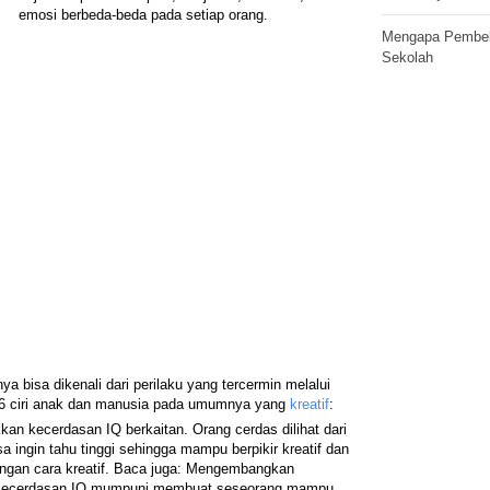
emosi berbeda-beda pada setiap orang.
Mengapa Pembela
Sekolah
ya bisa dikenali dari perilaku yang tercermin melalui
ikan 6 ciri anak dan manusia pada umumnya yang
kreatif
:
kan kecerdasan IQ berkaitan. Orang cerdas dilihat dari
sa ingin tahu tinggi sehingga mampu berpikir kreatif dan
ngan cara kreatif. Baca juga: Mengembangkan
 Kecerdasan IQ mumpuni membuat seseorang mampu