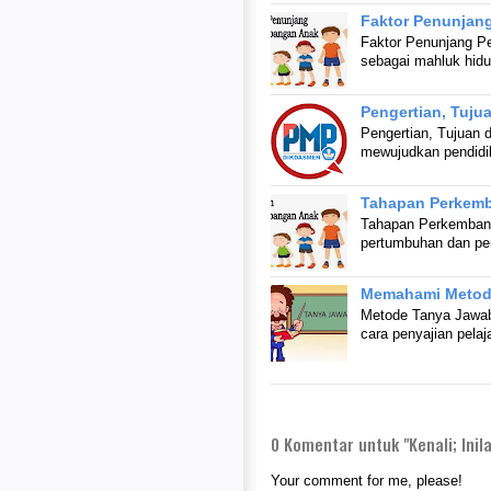
Faktor Penunjang
Faktor Penunjang Pe
sebagai mahluk hid
Pengertian, Tuju
Pengertian, Tujuan 
mewujudkan pendidi
Tahapan Perkemb
Tahapan Perkembang
pertumbuhan dan pe
Memahami Metode
Metode Tanya Jawab
cara penyajian pela
0
Komentar untuk "Kenali; Inila
Your comment for me, please!