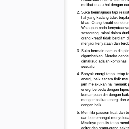
melihat suatu hal dengan ca
Suka berimajinasi tapi real
hal yang kadang tidak terpikir
khas. Orang kreatif cenderun
Walaupun pada kenyataanya, 
seseorang, misal dalam dunia
orang kreatif tidak berdiam d
menjadi kenyataan dan tero
Suka bermain namun disiplin 
digambarkan. Mereka cenderu
dimaksud adalah kombinasi a
sesuatu.
Banyak energi tetapi tetap f
energi, baik secara fisik m
jam melakukan hal menarik p
energi berbeda dengan hipe
kemampuan diri dengan baik.
mengembalikan energi dan w
dengan baik.
Memiliki passion kuat dan te
dan bersemangat menyelesaika
Misalnya penulis tetap mend
editor dan orang-orang sekita