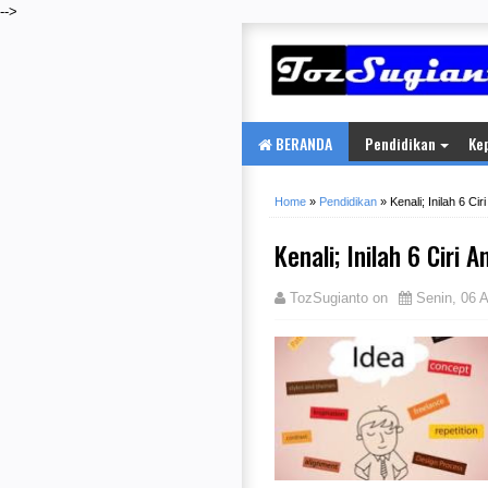
-->
BERANDA
Pendidikan
Ke
Home
»
Pendidikan
»
Kenali; Inilah 6 Cir
Kenali; Inilah 6 Ciri 
TozSugianto
on
Senin, 06 