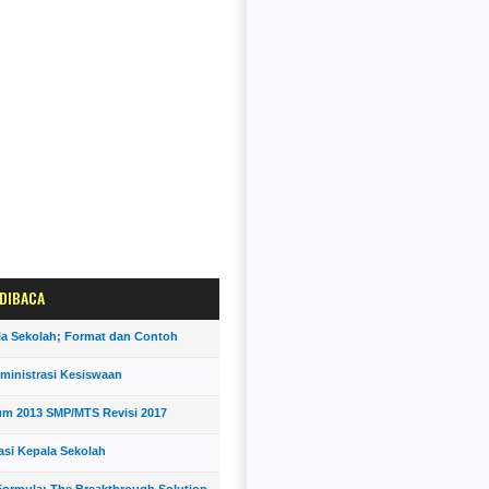
 DIBACA
la Sekolah; Format dan Contoh
ministrasi Kesiswaan
um 2013 SMP/MTS Revisi 2017
asi Kepala Sekolah
ormula; The Breakthrough Solution