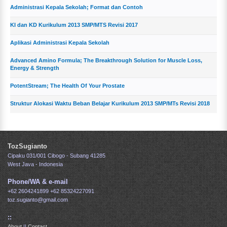
Administrasi Kepala Sekolah; Format dan Contoh
KI dan KD Kurikulum 2013 SMP/MTS Revisi 2017
Aplikasi Administrasi Kepala Sekolah
Advanced Amino Formula; The Breakthrough Solution for Muscle Loss,
Energy & Strength
PotentStream; The Health Of Your Prostate
Struktur Alokasi Waktu Beban Belajar Kurikulum 2013 SMP/MTs Revisi 2018
TozSugianto
Cipaku 031/001 Cibogo - Subang 41285
West Java - Indonesia
Phone/WA & e-mail
+62 2604241899
+62 85324227091
toz.sugianto@gmail.com
::
About
||
Contact