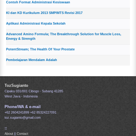
Contoh Format Administrasi Kesiswaan
KI dan KD Kurikulum 2013 SMP/MTS Revisi 2017
Aplikasi Administrasi Kepala Sekolah
Advanced Amino Formula; The Breakthrough Solution for Muscle Loss,
Energy & Strength
PotentStream; The Health Of Your Prostate
Pembelajaran Mendalam Adalah
TozSugianto
Cipaku 031/001 Cibogo - Subang 41285
West Java - Indonesia
Phone/WA & e-mail
+62 2604241899
+62 85324227091
toz.sugianto@gmail.com
::
About
||
Contact