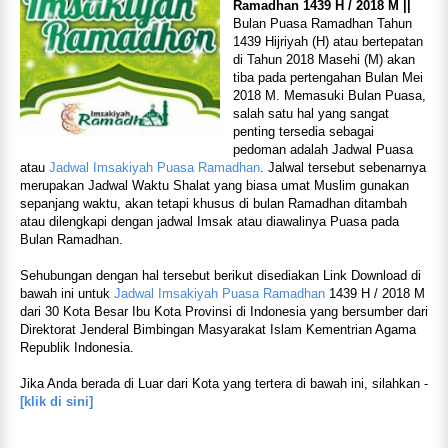
Ramadhan 1439 H / 2018 M ||
Bulan Puasa Ramadhan Tahun
1439 Hijriyah (H) atau bertepatan
di Tahun 2018 Masehi (M) akan
tiba pada pertengahan Bulan Mei
2018 M. Memasuki Bulan Puasa,
salah satu hal yang sangat
penting tersedia sebagai
pedoman adalah Jadwal Puasa
atau
Jadwal Imsakiyah Puasa Ramadhan
. Jalwal tersebut sebenarnya
merupakan Jadwal Waktu Shalat yang biasa umat Muslim gunakan
sepanjang waktu, akan tetapi khusus di bulan Ramadhan ditambah
atau dilengkapi dengan jadwal Imsak atau diawalinya Puasa pada
Bulan Ramadhan.
Sehubungan dengan hal tersebut berikut disediakan Link Download di
bawah ini untuk
Jadwal Imsakiyah Puasa Ramadhan
1439 H / 2018 M
dari 30 Kota Besar Ibu Kota Provinsi di Indonesia yang bersumber dari
Direktorat Jenderal Bimbingan Masyarakat Islam Kementrian Agama
Republik Indonesia.
Jika Anda berada di Luar dari Kota yang tertera di bawah ini, silahkan -
[klik di sini]