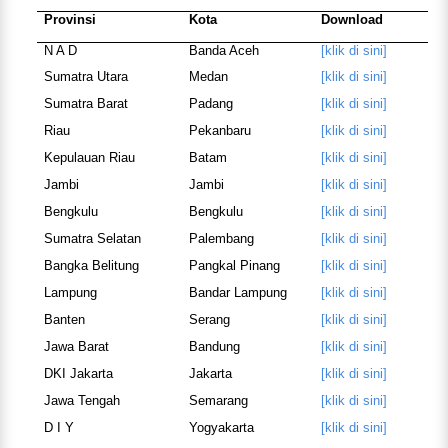
Provinsi
Kota
Download
N A D
Banda Aceh
[klik di sini]
Sumatra Utara
Medan
[klik di sini]
Sumatra Barat
Padang
[klik di sini]
Riau
Pekanbaru
[klik di sini]
Kepulauan Riau
Batam
[klik di sini]
Jambi
Jambi
[klik di sini]
Bengkulu
Bengkulu
[klik di sini]
Sumatra Selatan
Palembang
[klik di sini]
Bangka Belitung
Pangkal Pinang
[klik di sini]
Lampung
Bandar Lampung
[klik di sini]
Banten
Serang
[klik di sini]
Jawa Barat
Bandung
[klik di sini]
DKI Jakarta
Jakarta
[klik di sini]
Jawa Tengah
Semarang
[klik di sini]
D I Y
Yogyakarta
[klik di sini]