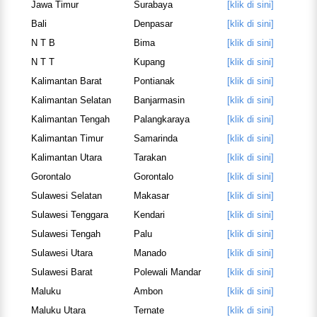
Jawa Timur
Surabaya
[klik di sini]
Bali
Denpasar
[klik di sini]
N T B
Bima
[klik di sini]
N T T
Kupang
[klik di sini]
Kalimantan Barat
Pontianak
[klik di sini]
Kalimantan Selatan
Banjarmasin
[klik di sini]
Kalimantan Tengah
Palangkaraya
[klik di sini]
Kalimantan Timur
Samarinda
[klik di sini]
Kalimantan Utara
Tarakan
[klik di sini]
Gorontalo
Gorontalo
[klik di sini]
Sulawesi Selatan
Makasar
[klik di sini]
Sulawesi Tenggara
Kendari
[klik di sini]
Sulawesi Tengah
Palu
[klik di sini]
Sulawesi Utara
Manado
[klik di sini]
Sulawesi Barat
Polewali Mandar
[klik di sini]
Maluku
Ambon
[klik di sini]
Maluku Utara
Ternate
[klik di sini]