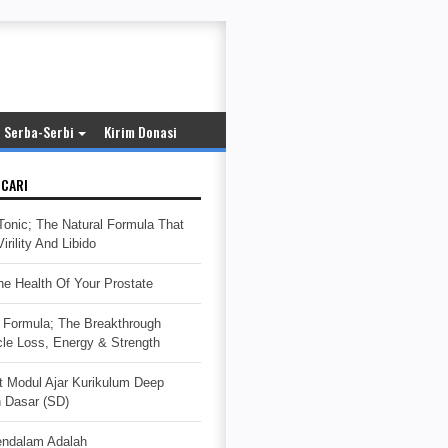
Serba-Serbi
Kirim Donasi
ICARI
Tonic; The Natural Formula That
rility And Libido
e Health Of Your Prostate
Formula; The Breakthrough
cle Loss, Energy & Strength
t Modul Ajar Kurikulum Deep
h Dasar (SD)
endalam Adalah