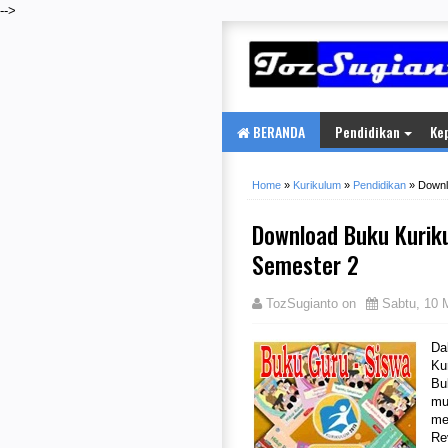
-->
BERANDA
Pendidikan
Ke
Home
»
Kurikulum
»
Pendidikan
»
Downl
Download Buku Kuriku
Semester 2
TozSugianto
on
Sabtu, 10 
Da
Ku
Bu
mu
me
Re