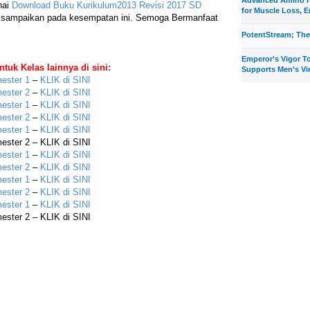
nai
Download Buku Kurikulum2013 Revisi 2017 SD
for Muscle Loss, E
disampaikan pada kesempatan ini. Semoga Bermanfaat
PotentStream; The
Emperor's Vigor T
tuk Kelas lainnya di sini:
Supports Men’s Vir
ester 1
–
KLIK di SINI
ester 2
–
KLIK di SINI
ester 1
–
KLIK di SINI
ester 2
–
KLIK di SINI
ester 1
–
KLIK di SINI
ster 2 – KLIK di SINI
ester 1
–
KLIK di SINI
ester 2
–
KLIK di SINI
ester 1
–
KLIK di SINI
ester 2
–
KLIK di SINI
ester 1
–
KLIK di SINI
ster 2 – KLIK di SINI