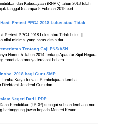
ndidikan dan Kebudayaan (RNPK) tahun 2018 telah
ejak tanggal 5 sampai 8 Februari 2018 bert…
Hasil Pretest PPGJ 2018 Lulus atau Tidak
il Pretest PPGJ 2018 Lulus atau Tidak Lulus ||
h nilai minimal yang harus diraih dar…
 Pemerintah Tentang Gaji PNS/ASN
nnya Nomor 5 Tahun 2014 tentang Aparatur Sipil Negara
ing ramai diantaranya terdapat bebera…
i Inobel 2018 bagi Guru SMP
ri Lomba Karya Inovasi Pembelajaran kembali
h Direktorat Jenderal Guru dan…
alam Negeri Dari LPDP
Dana Pendidikan (LPDP) sebagai sebuah lembaga non
ng bertanggung jawab kepada Menteri Keuan…