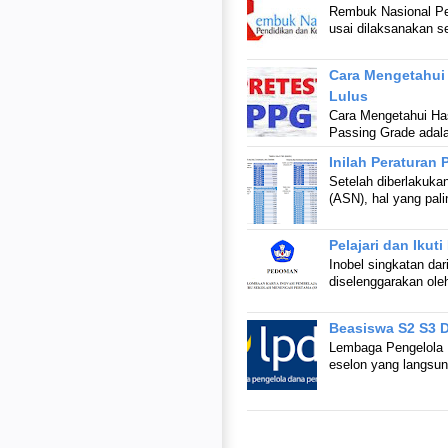
Rembuk Nasional Pe
usai dilaksanakan s
Cara Mengetahui 
Lulus
Cara Mengetahui Has
Passing Grade adala
Inilah Peraturan
Setelah diberlakuka
(ASN), hal yang pal
Pelajari dan Ikut
Inobel singkatan da
diselenggarakan ole
Beasiswa S2 S3 D
Lembaga Pengelola 
eselon yang langsu