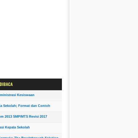
 DIBACA
ministrasi Kesiswaan
la Sekolah; Format dan Contoh
um 2013 SMP/MTS Revisi 2017
asi Kepala Sekolah
ormula; The Breakthrough Solution