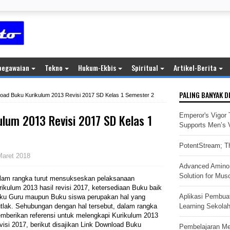
pegawaian
Tekno
Hukum-Ekbis
Spiritual
Artikel-Berita
PALING BANYAK D
oad Buku Kurikulum 2013 Revisi 2017 SD Kelas 1 Semester 2
lum 2013 Revisi 2017 SD Kelas 1
Emperor's Vigor 
Supports Men’s Vi
PotentStream; Th
Maret 2018
Advanced Amino 
Solution for Mus
lam rangka turut mensukseskan pelaksanaan
rikulum 2013 hasil revisi 2017, ketersediaan Buku baik
Aplikasi Pembua
ku Guru maupun Buku siswa perupakan hal yang
tlak. Sehubungan dengan hal tersebut, dalam rangka
Learning Sekola
mberikan referensi untuk melengkapi Kurikulum 2013
visi 2017, berikut disajikan Link Download Buku
Pembelajaran M