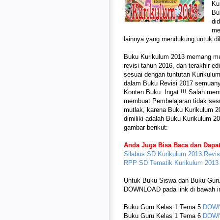
Ku
Bu
di
me
lainnya yang mendukung untuk di
Buku Kurikulum 2013 memang meng
revisi tahun 2016, dan terakhir e
sesuai dengan tuntutan Kurikulu
dalam Buku Revisi 2017 semuan
Konten Buku. Ingat !!! Salah mem
membuat Pembelajaran tidak sesu
mutlak, karena Buku Kurikulum 20
dimiliki adalah Buku Kurikulum 201
gambar berikut:
Anda Juga Bisa Baca dan Dapa
Silabus SD Kurikulum 2013 Revis
RPP SD Tematik Kurikulum 2013 
Untuk Buku Siswa dan Buku Gur
DOWNLOAD pada link di bawah in
Buku Guru Kelas 1 Tema 5
DOW
Buku Guru Kelas 1 Tema 6
DOW