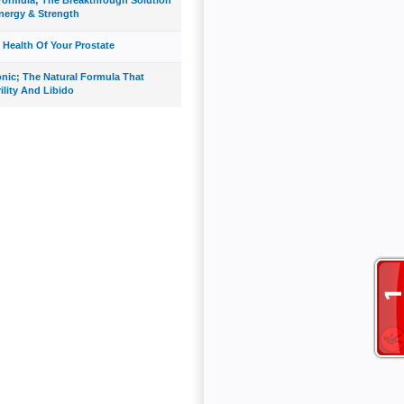
nergy & Strength
 Health Of Your Prostate
onic; The Natural Formula That
ility And Libido