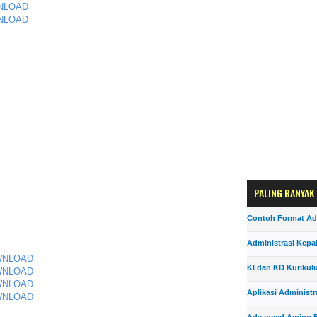
NLOAD
NLOAD
PALING BANYAK
Contoh Format Ad
Administrasi Kepa
WNLOAD
KI dan KD Kurikul
WNLOAD
WNLOAD
Aplikasi Administr
WNLOAD
Advanced Amino F