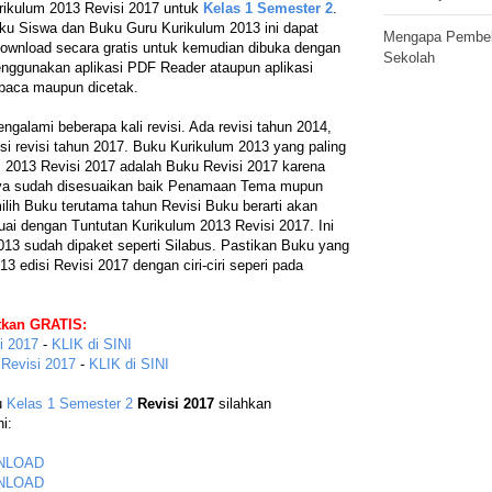
rikulum 2013 Revisi 2017 untuk
Kelas 1 Semester 2
.
ku Siswa dan Buku Guru Kurikulum 2013 ini dapat
Mengapa Pembela
download secara gratis untuk kemudian dibuka dengan
Sekolah
nggunakan aplikasi PDF Reader ataupun aplikasi
baca maupun dicetak.
alami beberapa kali revisi. Ada revisi tahun 2014,
disi revisi tahun 2017. Buku Kurikulum 2013 yang paling
m 2013 Revisi 2017 adalah Buku Revisi 2017 karena
ya sudah disesuaikan baik Penamaan Tema mupun
ilih Buku terutama tahun Revisi Buku berarti akan
ai dengan Tuntutan Kurikulum 2013 Revisi 2017. Ini
13 sudah dipaket seperti Silabus. Pastikan Buku yang
3 edisi Revisi 2017 dengan ciri-ciri seperi pada
tkan GRATIS:
i 2017
-
KLIK di SINI
Revisi 2017
-
KLIK di SINI
u
Kelas 1 Semester 2
Revisi 2017
silahkan
i:
NLOAD
NLOAD