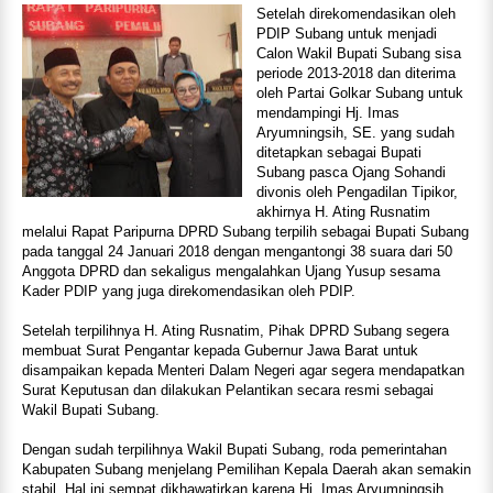
Setelah direkomendasikan oleh
PDIP Subang untuk menjadi
Calon Wakil Bupati Subang sisa
periode 2013-2018 dan diterima
oleh Partai Golkar Subang untuk
mendampingi Hj. Imas
Aryumningsih, SE. yang sudah
ditetapkan sebagai Bupati
Subang pasca Ojang Sohandi
divonis oleh Pengadilan Tipikor,
akhirnya H. Ating Rusnatim
melalui Rapat Paripurna DPRD Subang terpilih sebagai Bupati Subang
pada tanggal 24 Januari 2018 dengan mengantongi 38 suara dari 50
Anggota DPRD dan sekaligus mengalahkan Ujang Yusup sesama
Kader PDIP yang juga direkomendasikan oleh PDIP.
Setelah terpilihnya H. Ating Rusnatim, Pihak DPRD Subang segera
membuat Surat Pengantar kepada Gubernur Jawa Barat untuk
disampaikan kepada Menteri Dalam Negeri agar segera mendapatkan
Surat Keputusan dan dilakukan Pelantikan secara resmi sebagai
Wakil Bupati Subang.
Dengan sudah terpilihnya Wakil Bupati Subang, roda pemerintahan
Kabupaten Subang menjelang Pemilihan Kepala Daerah akan semakin
stabil. Hal ini sempat dikhawatirkan karena Hj. Imas Aryumningsih,