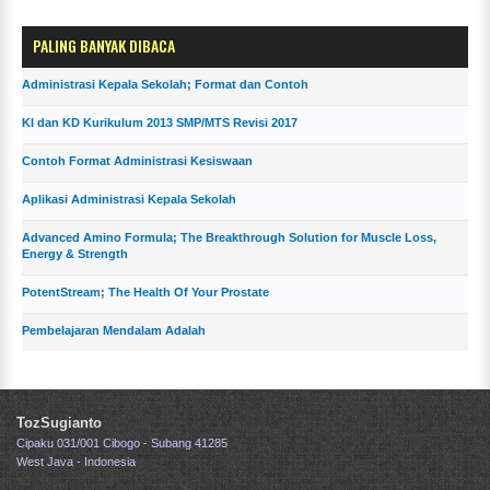
PALING BANYAK DIBACA
Administrasi Kepala Sekolah; Format dan Contoh
KI dan KD Kurikulum 2013 SMP/MTS Revisi 2017
Contoh Format Administrasi Kesiswaan
Aplikasi Administrasi Kepala Sekolah
Advanced Amino Formula; The Breakthrough Solution for Muscle Loss,
Energy & Strength
PotentStream; The Health Of Your Prostate
Pembelajaran Mendalam Adalah
TozSugianto
Cipaku 031/001 Cibogo - Subang 41285
West Java - Indonesia