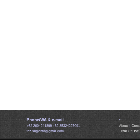
Phone/WA & e-mail
::
+62 2604241899
+62 85324227091
About
||
Conta
toz.sugianto@gmail.com
Term Of Use