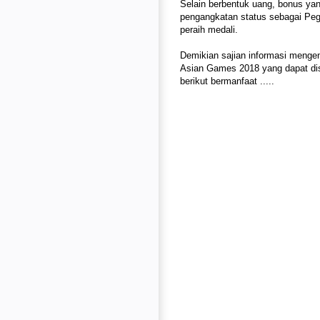
Selain berbentuk uang, bonus yan
pengangkatan status sebagai Peg
peraih medali.
Demikian sajian informasi mengen
Asian Games 2018 yang dapat di
berikut bermanfaat .....