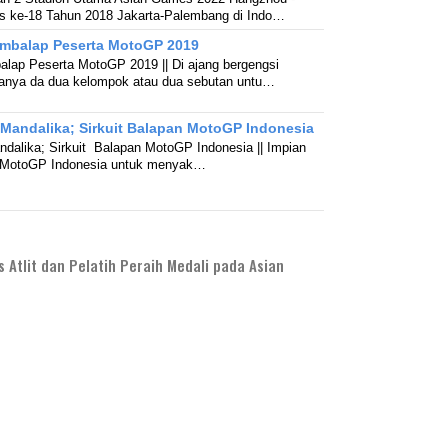
es ke-18 Tahun 2018 Jakarta-Palembang di Indo…
embalap Peserta MotoGP 2019
alap Peserta MotoGP 2019 || Di ajang bergengsi
hanya da dua kelompok atau dua sebutan untu…
 Mandalika; Sirkuit Balapan MotoGP Indonesia
ndalika; Sirkuit Balapan MotoGP Indonesia || Impian
a MotoGP Indonesia untuk menyak…
 Atlit dan Pelatih Peraih Medali pada Asian