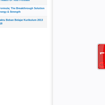
ormula; The Breakthrough Solution
nergy & Strength
Waktu Beban Belajar Kurikulum 2013
18