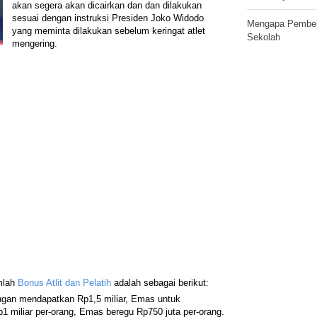
akan segera akan dicairkan dan dan dilakukan
sesuai dengan instruksi Presiden Joko Widodo
Mengapa Pembela
yang meminta dilakukan sebelum keringat atlet
Sekolah
mengering.
umlah
Bonus Atlit dan Pelatih
adalah sebagai berikut:
gan mendapatkan Rp1,5 miliar, Emas untuk
 miliar per-orang, Emas beregu Rp750 juta per-orang.