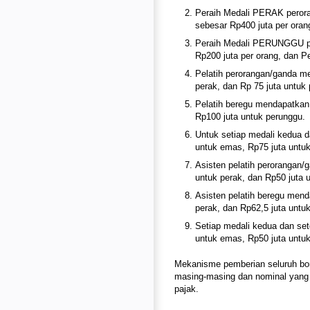
Peraih Medali PERAK peror
sebesar Rp400 juta per oran
Peraih Medali PERUNGGU pe
Rp200 juta per orang, dan P
Pelatih perorangan/ganda m
perak, dan Rp 75 juta untuk
Pelatih beregu mendapatkan
Rp100 juta untuk perunggu.
Untuk setiap medali kedua d
untuk emas, Rp75 juta untuk
Asisten pelatih perorangan
untuk perak, dan Rp50 juta 
Asisten pelatih beregu men
perak, dan Rp62,5 juta untu
Setiap medali kedua dan set
untuk emas, Rp50 juta untuk
Mekanisme pemberian seluruh bon
masing-masing dan nominal yang 
pajak.