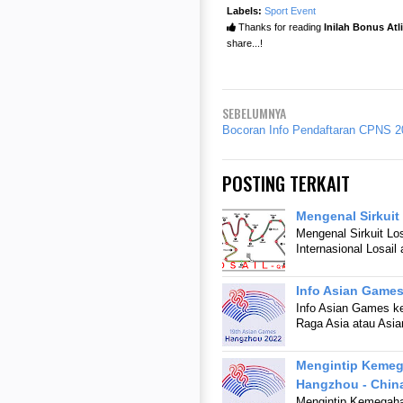
Labels:
Sport Event
Thanks for reading
Inilah Bonus Atl
share...!
SEBELUMNYA
Bocoran Info Pendaftaran CPNS 2
POSTING TERKAIT
Mengenal Sirkuit
Mengenal Sirkuit Los
Internasional Losail
Info Asian Games
Info Asian Games ke
Raga Asia atau Asi
Mengintip Kemeg
Hangzhou - Chin
Mengintip Kemegaha