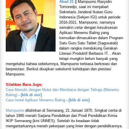
Abad 21
|| Mampuono Rasyidin
Tomoredjo, saat ini menjabart
Sekretaris Jenderal Ikatan Guru
Indonesia (Sekjen IGI) untuk periode
2016-2021. Mampuono, namanya
semakin
cetar
dengan kesuksesan
Aplikasi Menemu Baling yang
kemudian dimasukkan dalam Program
Satu Guru Satu Tablet (Sagusatab)
dalam rangka mendukung Gerakan
Literasi Produktif Berbasis IT. . Akan
tetapi mungkin belum banyak yang
mengetahui bahwa sebelumnya, Mampuono terbiasa berkreasi dan
berprestasi. Berikut disajikan sekelumit kehidupan dan prestasi
Mampuono.
Silahkan Baca Juga;
Cara Menulis dengan Mulut dan Membaca dengan Telinga (Menemu
Baling)
-
[klik di sini]
Cara Instal Aplikasi Menemu Baling
-
[klik di sini]
Mampuono
dilahirkan di Semarang, 21 Januari 1970. Singkat cerita di
tahun 1995 meraih Sarjana Pendidikan dari Prodi Pendidikan Kimia
IKIP Semarang (kini UNNES). Setelah itu keadaan tidak
mengantarkannya meraih pekerjaan yang linier dengan pendidikannya.