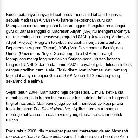
Kesempatannya hanya didapat untuk mengajar Bahasa Inggris di
sebuah Madrasah Aliyah (MA) karena kekosongan guru dan
Mampuono dinilai menguasai bahasa Inggris. Pengalaman sebagai
guru di Bahasa Inggris di Madrasah Aliyah (MA) itu mengantarkannya
untuk mendapatkan beasiswa program DMAP (Developing Madrasah
Aliyah Project). Program tersebut merupakan kerja sama antara
Departemen Agama (Depag), ADB (Asia Development Bank), dan
Unnes (Universitas Negeri Semarang, dulu IKIP Semarang).
Mampuono mengulang pendidikan Sarjana pada jurusan bahasa
Inggris di UNNES dan pada tahun 2002 menyabet gelar lulusan terbaik
dengan predikat cum laude. Tidak ditemukan informasi detil tentang
kepindahannya menjadi Guru di SMP Negeri 18 Semarang yang
sekarang dijalaninya.
Sejak tahun 2004, Mampuono rajin berprestasi. Dimulai ketika dia
meraih juara pada kompetisi mengajar kimia dalam bahasa Inggris di
tingkat nasional. Mampuono juga pernah membuat aplikasi piranti
lunak bernama
The Digital Narrative.
. Aplikasi tersebut mampu
menterjemahkan cerita dalam vidio yang diputar ke dalam bentuk
tulisan.
Pada tahun 2008, dia menyabet prestasi mentereng dalam
Microsoft
Innovative Teacher Competition
yang diikuti guru-guru hebat se-Asia