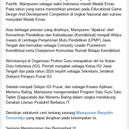
Pasifik. Mampuono sebagai wakil Indonesia meraih Medali Emas.
Pada tahun yang sama menorehkan prestasi pada
Educational Game
Design And Development Competition
di tingkat Nasional dan sukses
menyabet Medali Emas.
Atas berbagai prestasi yang diraihnya, Mampuono “dipaksa” oleh
Kementrian Pendidikan dan Kebudayaan (Kemdikbud) menjadi Widya
Iswara di Lembaga Penjaminan Mutu Pendidikan (LPMP) Jawa
Tengah dan kemudian sebagai Comunity Leader Pustekkom
Kemdikbud serta Chairperson Komunitas Rumah Belajar Kemdikbud.
Aktivitasnya di Organisasi Profesi Guru merapatkan diri ke Ikatan
Guru Indonesia (IGI). Pernah menjabat sebagai Ketua IGI Jawa
Tengah dan pada tahun 2016 terpilih sebagai Sekretaris Jenderal
(Sekjen) Penguru Pusat IGI.
Setelah menjadi Sekjen IGI Pusat, dan sebagai Kreator Aplikasi
Menemu Baling, Mampuono mengomandani Program Satu Guru Satu
Tablet (Sagusatab) dan Menemu Baling dalam rangka mendukung
Gerakan Literasi Produktif Berbasis IT.
Demikian sekelumit cerit tentang seorang
Mampuono Rasyidin
Tomoredjo
yang dapat disajikan pada kesempatan ini.
Semoga Menginspirasi dan Bermanfaat !!!