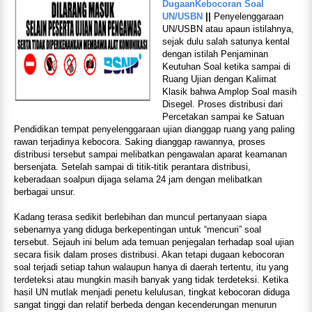
DugaanKebocoran Soal
UN/USBN
||
Penyelenggaraan
UN/USBN atau apaun istilahnya,
sejak dulu salah satunya kental
dengan istilah Penjaminan
Keutuhan Soal ketika sampai di
Ruang Ujian dengan Kalimat
Klasik bahwa Amplop Soal masih
Disegel. Proses distribusi dari
Percetakan sampai ke Satuan
Pendidikan tempat penyelenggaraan ujian dianggap ruang yang paling
rawan terjadinya kebocora. Saking dianggap rawannya, proses
distribusi tersebut sampai melibatkan pengawalan aparat keamanan
bersenjata. Setelah sampai di titik-titik perantara distribusi,
keberadaan soalpun dijaga selama 24 jam dengan melibatkan
berbagai unsur.
Kadang terasa sedikit berlebihan dan muncul pertanyaan siapa
sebenarnya yang diduga berkepentingan untuk “mencuri” soal
tersebut. Sejauh ini belum ada temuan penjegalan terhadap soal ujian
secara fisik dalam proses distribusi. Akan tetapi dugaan kebocoran
soal terjadi setiap tahun walaupun hanya di daerah tertentu, itu yang
terdeteksi atau mungkin masih banyak yang tidak terdeteksi. Ketika
hasil UN mutlak menjadi penetu kelulusan, tingkat kebocoran diduga
sangat tinggi dan relatif berbeda dengan kecenderungan menurun