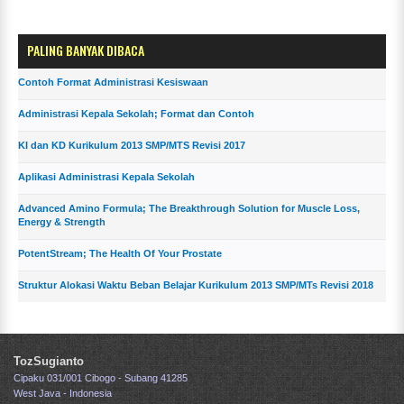
PALING BANYAK DIBACA
Contoh Format Administrasi Kesiswaan
Administrasi Kepala Sekolah; Format dan Contoh
KI dan KD Kurikulum 2013 SMP/MTS Revisi 2017
Aplikasi Administrasi Kepala Sekolah
Advanced Amino Formula; The Breakthrough Solution for Muscle Loss,
Energy & Strength
PotentStream; The Health Of Your Prostate
Struktur Alokasi Waktu Beban Belajar Kurikulum 2013 SMP/MTs Revisi 2018
TozSugianto
Cipaku 031/001 Cibogo - Subang 41285
West Java - Indonesia