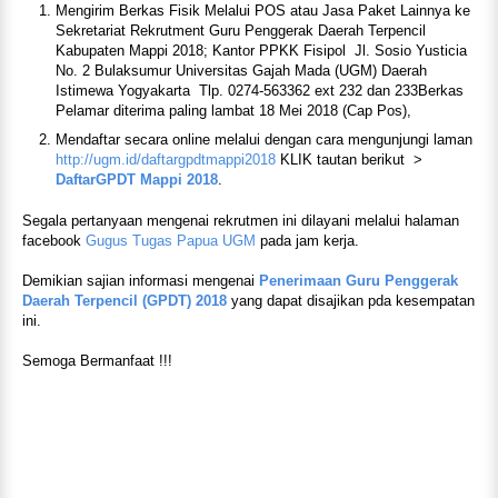
Mengirim Berkas Fisik Melalui POS atau Jasa Paket Lainnya ke
Sekretariat Rekrutment Guru Penggerak Daerah Terpencil
Kabupaten Mappi 2018; Kantor PPKK Fisipol Jl. Sosio Yusticia
No. 2 Bulaksumur Universitas Gajah Mada (UGM) Daerah
Istimewa Yogyakarta Tlp. 0274-563362 ext 232 dan 233Berkas
Pelamar diterima paling lambat 18 Mei 2018 (Cap Pos),
Mendaftar secara online melalui dengan cara mengunjungi laman
http://ugm.id/daftargpdtmappi2018
KLIK tautan berikut >
DaftarGPDT Mappi 2018
.
Segala pertanyaan mengenai rekrutmen ini dilayani melalui halaman
facebook
Gugus Tugas Papua UGM
pada jam kerja.
Demikian sajian informasi mengenai
Penerimaan Guru Penggerak
Daerah Terpencil (GPDT) 2018
yang dapat disajikan pda kesempatan
ini.
Semoga Bermanfaat !!!