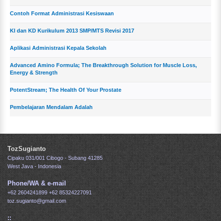
Contoh Format Administrasi Kesiswaan
KI dan KD Kurikulum 2013 SMP/MTS Revisi 2017
Aplikasi Administrasi Kepala Sekolah
Advanced Amino Formula; The Breakthrough Solution for Muscle Loss,
Energy & Strength
PotentStream; The Health Of Your Prostate
Pembelajaran Mendalam Adalah
TozSugianto
Cipaku 031/001 Cibogo - Subang 41285
West Java - Indonesia
Phone/WA & e-mail
+62 2604241899
+62 85324227091
toz.sugianto@gmail.com
::