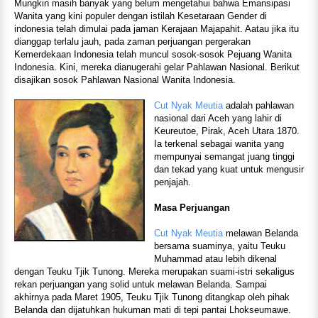
Mungkin masih banyak yang belum mengetahui bahwa Emansipasi
Wanita yang kini populer dengan istilah Kesetaraan Gender di
indonesia telah dimulai pada jaman Kerajaan Majapahit. Aatau jika itu
dianggap terlalu jauh, pada zaman perjuangan pergerakan
Kemerdekaan Indonesia telah muncul sosok-sosok Pejuang Wanita
Indonesia. Kini, mereka dianugerahi gelar Pahlawan Nasional. Berikut
disajikan sosok Pahlawan Nasional Wanita Indonesia.
Cut Nyak Meutia
adalah pahlawan
nasional dari Aceh yang lahir di
Keureutoe, Pirak, Aceh Utara 1870.
Ia terkenal sebagai wanita yang
mempunyai semangat juang tinggi
dan tekad yang kuat untuk mengusir
penjajah.
Masa Perjuangan
Cut Nyak Meutia
melawan Belanda
bersama suaminya, yaitu Teuku
Muhammad atau lebih dikenal
dengan Teuku Tjik Tunong. Mereka merupakan suami-istri sekaligus
rekan perjuangan yang solid untuk melawan Belanda. Sampai
akhirnya pada Maret 1905, Teuku Tjik Tunong ditangkap oleh pihak
Belanda dan dijatuhkan hukuman mati di tepi pantai Lhokseumawe.