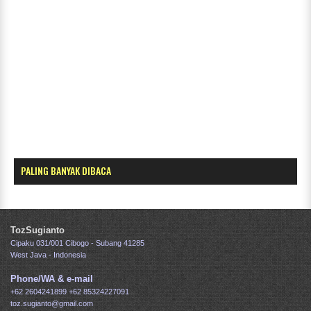
PALING BANYAK DIBACA
TozSugianto
Cipaku 031/001 Cibogo - Subang 41285
West Java - Indonesia
Phone/WA & e-mail
+62 2604241899
+62 85324227091
toz.sugianto@gmail.com