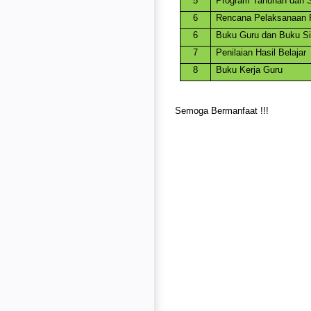
5
Program Tahunan dan 
6
Rencana Pelaksanaan 
6
Buku Guru dan Buku S
7
Penilaian Hasil Belajar
8
Buku Kerja Guru
Semoga Bermanfaat !!!