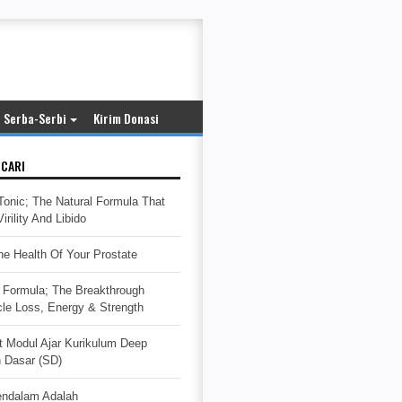
Serba-Serbi
Kirim Donasi
ICARI
Tonic; The Natural Formula That
rility And Libido
e Health Of Your Prostate
Formula; The Breakthrough
cle Loss, Energy & Strength
t Modul Ajar Kurikulum Deep
h Dasar (SD)
endalam Adalah