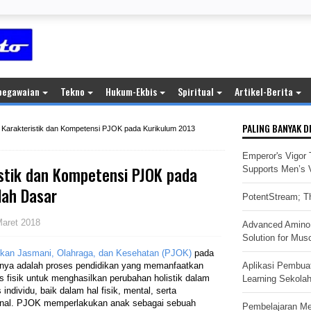
pegawaian
Tekno
Hukum-Ekbis
Spiritual
Artikel-Berita
PALING BANYAK D
Karakteristik dan Kompetensi PJOK pada Kurikulum 2013
Emperor's Vigor 
tik dan Kompetensi PJOK pada
Supports Men’s Vi
lah Dasar
PotentStream; Th
Maret 2018
Advanced Amino 
Solution for Mus
ikan Jasmani, Olahraga, dan Kesehatan (PJOK)
pada
tnya adalah proses pendidikan yang memanfaatkan
Aplikasi Pembua
as fisik untuk menghasilkan perubahan holistik dalam
Learning Sekola
s individu, baik dalam hal fisik, mental, serta
nal. PJOK memperlakukan anak sebagai sebuah
Pembelajaran M