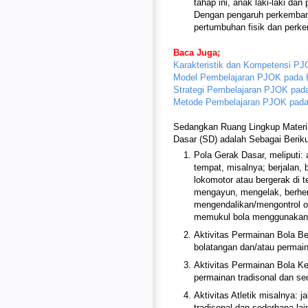
tahap ini, anak laki-laki d
Dengan pengaruh perkemban
pertumbuhan fisik dan perke
Baca Juga;
Karakteristik dan Kompetensi P
Model Pembelajaran PJOK pada 
Strategi Pembelajaran PJOK pad
Metode Pembelajaran PJOK pada
Sedangkan Ruang Lingkup Materi 
Dasar (SD) adalah Sebagai Beriku
Pola Gerak Dasar, meliputi: 
tempat, misalnya; berjalan, b
lokomotor atau bergerak di 
mengayun, mengelak, berhent
mengendalikan/mengontrol o
memukul bola menggunakan 
Aktivitas Permainan Bola Be
bolatangan dan/atau permain
Aktivitas Permainan Bola Kec
permainan tradisonal dan se
Aktivitas Atletik misalnya: j
tradisonal dan sederhana lai