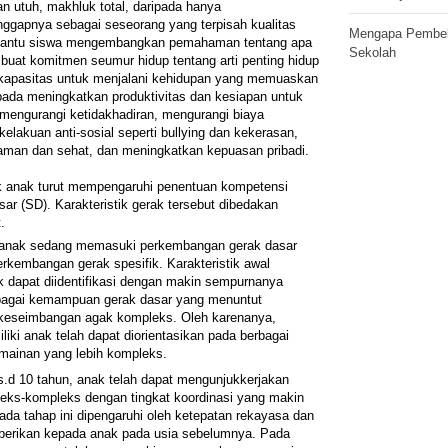
n utuh, makhluk total, daripada hanya
ggapnya sebagai seseorang yang terpisah kualitas
Mengapa Pembela
bantu siswa mengembangkan pemahaman tentang apa
Sekolah
uat komitmen seumur hidup tentang arti penting hidup
kapasitas untuk menjalani kehidupan yang memuaskan
 pada meningkatkan produktivitas dan kesiapan untuk
 mengurangi ketidakhadiran, mengurangi biaya
elakuan anti-sosial seperti bullying dan kekerasan,
an dan sehat, dan meningkatkan kepuasan pribadi.
k anak turut mempengaruhi penentuan kompetensi
ar (SD). Karakteristik gerak tersebut dibedakan
.
, anak sedang memasuki perkembangan gerak dasar
kembangan gerak spesifik. Karakteristik awal
k dapat diidentifikasi dengan makin sempurnanya
agai kemampuan gerak dasar yang menuntut
keseimbangan agak kompleks. Oleh karenanya,
liki anak telah dapat diorientasikan pada berbagai
ermainan yang lebih kompleks.
s.d 10 tahun, anak telah dapat mengunjukkerjakan
leks-kompleks dengan tingkat koordinasi yang makin
da tahap ini dipengaruhi oleh ketepatan rekayasa dan
diberikan kepada anak pada usia sebelumnya. Pada