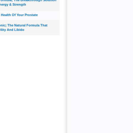
nergy & Strength
 Health Of Your Prostate
onic; The Natural Formula That
ility And Libido