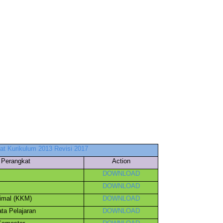
at Kurikulum 2013 Revisi 2017
Perangkat
Action
DOWNLOAD
DOWNLOAD
nimal (KKM)
DOWNLOAD
ta Pelajaran
DOWNLOAD