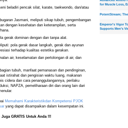
for Muscle Loss, E
seni beladiri pencak silat, karate, taekwondo, dan/atau
PotentStream; The
ugaran Jasmani, meliputi sikap tubuh, pengembangan
Emperor's Vigor T
an dengan kesehatan dan keterampilan, serta
Supports Men’s Vir
rhana.
ola gerak dominan dengan dan tanpa alat.
liputi: pola gerak dasar langkah, gerak dan ayunan
resiasi terhadap kualitas estetika gerakan.
enalan air, keselamatan dan pertolongan di air, dan
-bagian tubuh, manfaat pemanasan dan pendinginan,
aat istirahat dan pengisian waktu luang, makanan
enis cidera dan cara penanggulangannya, perilaku
oduksi, NAPZA, pemeliharaan diri dan orang lain dari
menular.
nai
Memahami Karakteristikdan Kompetensi PJOK
sar
yang dapat disampaikan dalam kesempatan ini.
 Juga GRATIS Untuk Anda !!!