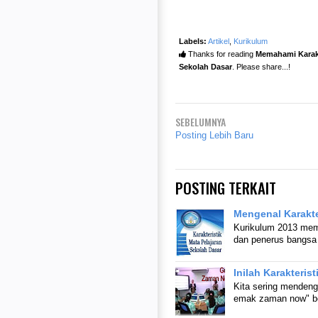
Labels:
Artikel
,
Kurikulum
Thanks for reading
Memahami Karakt
Sekolah Dasar
. Please share...!
SEBELUMNYA
Posting Lebih Baru
POSTING TERKAIT
Mengenal Karakter
Kurikulum 2013 memi
dan penerus bangsa
Inilah Karakter
Kita sering mendeng
emak zaman now" bes