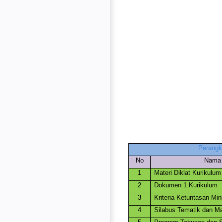
Perangk
No
Nama 
1
Materi Diklat Kurikulum
2
Dokumen 1 Kurikulum
3
Kriteria Ketuntasan Mi
4
Silabus Tematik dan Ma