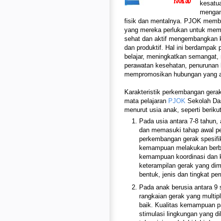
kesatua
mengan
fisik dan mentalnya. PJOK mem
yang mereka perlukan untuk memb
sehat dan aktif mengembangkan 
dan produktif. Hal ini berdampak
belajar, meningkatkan semangat,
perawatan kesehatan, penurunan k
mempromosikan hubungan yang am
Karakteristik perkembangan gera
mata pelajaran
PJOK
Sekolah Das
menurut usia anak, seperti berikut
Pada usia antara 7-8 tahun
dan memasuki tahap awal per
perkembangan gerak spesifi
kemampuan melakukan berb
kemampuan koordinasi dan 
keterampilan gerak yang dimi
bentuk, jenis dan tingkat p
Pada anak berusia antara 9 
rangkaian gerak yang multip
baik. Kualitas kemampuan pa
stimulasi lingkungan yang 