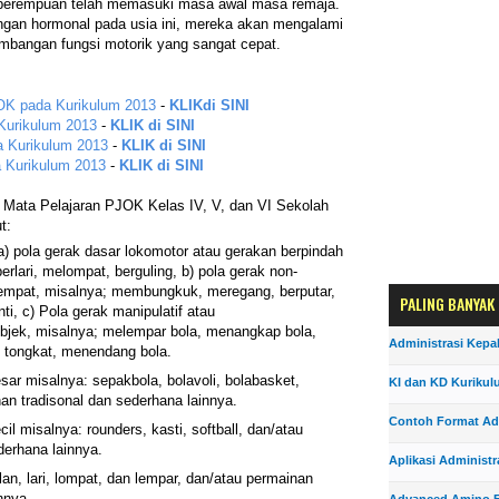
an perempuan telah memasuki masa awal masa remaja.
gan hormonal pada usia ini, mereka akan mengalami
mbangan fungsi motorik yang sangat cepat.
JOK pada Kurikulum 2013
-
KLIKdi SINI
Kurikulum 2013
-
KLIK di SINI
a Kurikulum 2013
-
KLIK di SINI
 Kurikulum 2013
-
KLIK di SINI
Mata Pelajaran PJOK Kelas IV, V, dan VI Sekolah
t:
a) pola gerak dasar lokomotor atau gerakan berpindah
erlari, melompat, berguling, b) pola gerak non-
tempat, misalnya; membungkuk, meregang, berputar,
PALING BANYAK
i, c) Pola gerak manipulatif atau
bjek, misalnya; melempar bola, menangkap bola,
Administrasi Kepa
tongkat, menendang bola.
sar misalnya: sepakbola, bolavoli, bolabasket,
KI dan KD Kurikul
an tradisonal dan sederhana lainnya.
Contoh Format Ad
il misalnya: rounders, kasti, softball, dan/atau
derhana lainnya.
Aplikasi Administr
alan, lari, lompat, dan lempar, dan/atau permainan
nnya.
Advanced Amino F