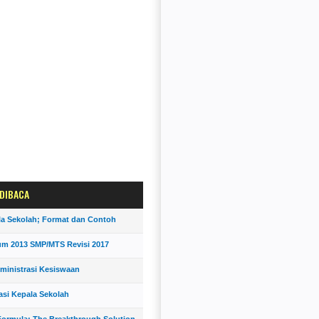
 DIBACA
la Sekolah; Format dan Contoh
um 2013 SMP/MTS Revisi 2017
ministrasi Kesiswaan
asi Kepala Sekolah
ormula; The Breakthrough Solution