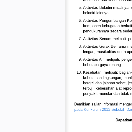
Aktivitas Beladiri misalnya: 
beladiri lainnya.
Aktivitas Pengembangan Keb
komponen kebugaran berkait
pengukurannya secara sede
Aktivitas Senam meliputi: p
Aktivitas Gerak Berirama me
lengan, musikalitas serta ap
Aktivitas Air, meliputi: peng
beberapa gaya renang.
Kesehatan, meliputi; bagian
kebersihan lingkungan, manf
bergizi dan jajanan sehat, j
terpuji, kebersihan alat repr
penyakit menular dan tidak 
Demikian sajian informasi menge
pada Kurikulum 2013 Sekolah Da
Dapatkan