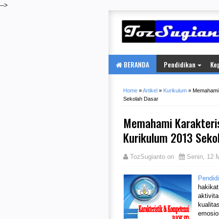
-->
BERANDA
Pendidikan
Ke
Home
»
Artikel
»
Kurikulum
»
Memahami 
Sekolah Dasar
Memahami Karakteris
Kurikulum 2013 Seko
TozSugianto
on
Senin, 12 
Pendid
hakika
aktivit
kualita
emosio