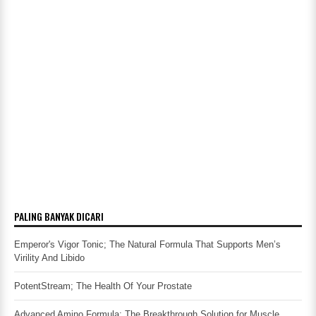
PALING BANYAK DICARI
Emperor's Vigor Tonic; The Natural Formula That Supports Men’s
Virility And Libido
PotentStream; The Health Of Your Prostate
Advanced Amino Formula; The Breakthrough Solution for Muscle