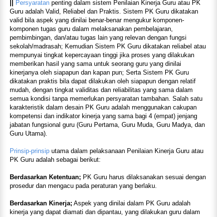
||
Persyaratan
penting dalam sistem Penilaian Kinerja Guru atau PK
Guru adalah Valid, Reliabel dan Praktis. Sistem PK Guru dikatakan
valid bila aspek yang dinilai benar-benar mengukur komponen-
komponen tugas guru dalam melaksanakan pembelajaran,
pembimbingan, dan/atau tugas lain yang relevan dengan fungsi
sekolah/madrasah; Kemudian Sistem PK Guru dikatakan reliabel atau
mempunyai tingkat kepercayaan tinggi jika proses yang dilakukan
memberikan hasil yang sama untuk seorang guru yang dinilai
kinerjanya oleh siapapun dan kapan pun; Serta Sistem PK Guru
dikatakan praktis bila dapat dilakukan oleh siapapun dengan relatif
mudah, dengan tingkat validitas dan reliabilitas yang sama dalam
semua kondisi tanpa memerlukan persyaratan tambahan. Salah satu
karakteristik dalam desain PK Guru adalah menggunakan cakupan
kompetensi dan indikator kinerja yang sama bagi 4 (empat) jenjang
jabatan fungsional guru (Guru Pertama, Guru Muda, Guru Madya, dan
Guru Utama).
Prinsip-prinsip
utama dalam pelaksanaan Penilaian Kinerja Guru atau
PK Guru adalah sebagai berikut:
Berdasarkan Ketentuan;
PK Guru harus dilaksanakan sesuai dengan
prosedur dan mengacu pada peraturan yang berlaku.
Berdasarkan Kinerja;
Aspek yang dinilai dalam PK Guru adalah
kinerja yang dapat diamati dan dipantau, yang dilakukan guru dalam