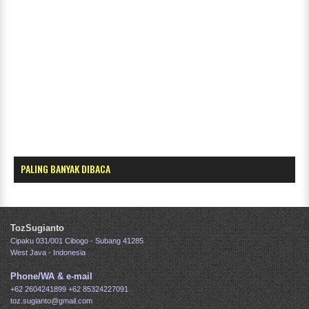
PALING BANYAK DIBACA
TozSugianto
Cipaku 031/001 Cibogo - Subang 41285
West Java - Indonesia
Phone/WA & e-mail
+62 2604241899
+62 85324227091
toz.sugianto@gmail.com