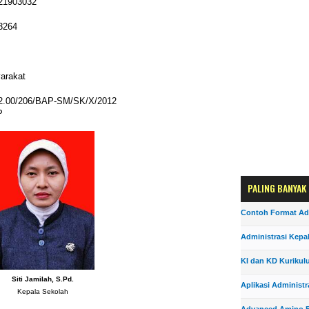
21903032
3264
arakat
02.00/206/BAP-SM/SK/X/2012
P
PALING BANYAK
Contoh Format Ad
Administrasi Kepa
KI dan KD Kurikul
Siti Jamilah, S.Pd.
Aplikasi Administr
Kepala Sekolah
Advanced Amino F