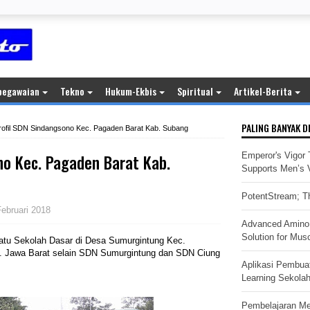
pegawaian
Tekno
Hukum-Ekbis
Spiritual
Artikel-Berita
PALING BANYAK D
rofil SDN Sindangsono Kec. Pagaden Barat Kab. Subang
no Kec. Pagaden Barat Kab.
Emperor's Vigor 
Supports Men’s Vi
PotentStream; Th
Februari 2018
Advanced Amino 
Solution for Mus
atu Sekolah Dasar di Desa Sumurgintung Kec.
. Jawa Barat selain SDN Sumurgintung dan SDN Ciung
Aplikasi Pembua
Learning Sekola
Pembelajaran M