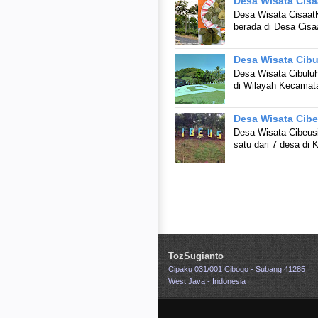
Desa Wisata Cis
Desa Wisata Cisaat
berada di Desa Cisa
Desa Wisata Cib
Desa Wisata Cibuluh
di Wilayah Kecamat
Desa Wisata Cib
Desa Wisata Cibeus
satu dari 7 desa d
TozSugianto
Cipaku 031/001 Cibogo - Subang 41285
West Java - Indonesia