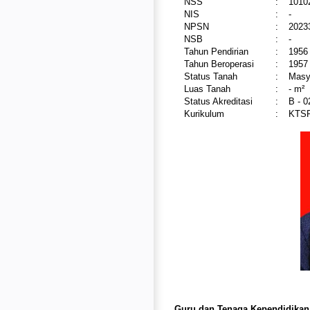
NSS
:
1010
NIS
:
-
NPSN
:
2023
NSB
:
-
Tahun Pendirian
:
1956
Tahun Beroperasi
:
1957
Status Tanah
:
Masy
Luas Tanah
:
- m²
Status Akreditasi
:
B - 
Kurikulum
:
KTS
Guru dan Tenaga Kependidikan