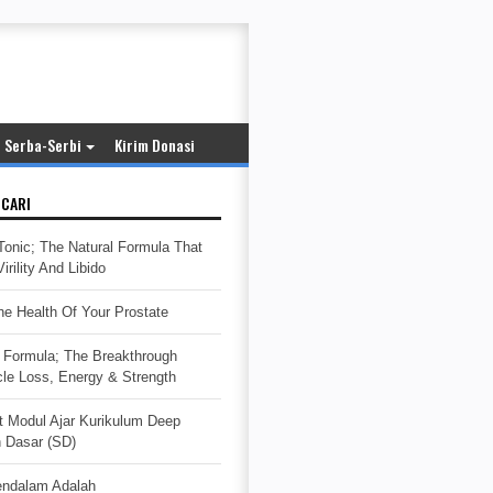
Serba-Serbi
Kirim Donasi
ICARI
Tonic; The Natural Formula That
rility And Libido
e Health Of Your Prostate
Formula; The Breakthrough
cle Loss, Energy & Strength
t Modul Ajar Kurikulum Deep
h Dasar (SD)
endalam Adalah