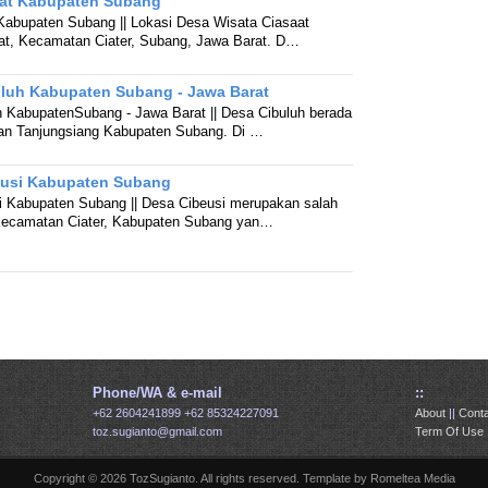
aat Kabupaten Subang
Kabupaten Subang || Lokasi Desa Wisata Ciasaat
at, Kecamatan Ciater, Subang, Jawa Barat. D…
uluh Kabupaten Subang - Jawa Barat
 KabupatenSubang - Jawa Barat || Desa Cibuluh berada
an Tanjungsiang Kabupaten Subang. Di …
eusi Kabupaten Subang
i Kabupaten Subang || Desa Cibeusi merupakan salah
i Kecamatan Ciater, Kabupaten Subang yan…
Phone/WA & e-mail
::
+62 2604241899
+62 85324227091
About
||
Conta
toz.sugianto@gmail.com
Term Of Use
Copyright ©
2026
TozSugianto
. All rights reserved. Template by
Romeltea Media