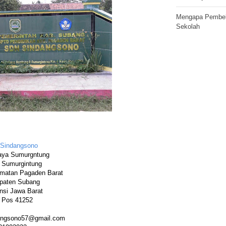
Mengapa Pembela
Sekolah
Sindangsono
Raya Sumurgntung
 Sumurgintung
matan Pagaden Barat
paten Subang
nsi Jawa Barat
 Pos 41252
angsono57@gmail.com