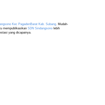
dangsono Kec PagadenBarat Kab. Subang
. Mudah-
ntu mempublikasikan
SDN Sindangsono
lebih
estasi yang dicapainya.