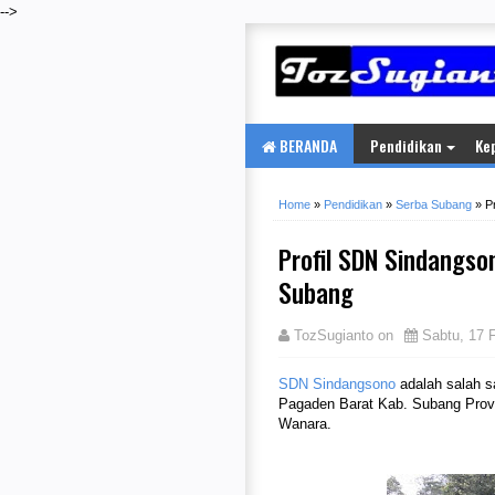
-->
BERANDA
Pendidikan
Ke
Home
»
Pendidikan
»
Serba Subang
»
P
Profil SDN Sindangso
Subang
TozSugianto
on
Sabtu, 17 
SDN Sindangsono
adalah salah s
Pagaden Barat Kab. Subang Prov
Wanara.