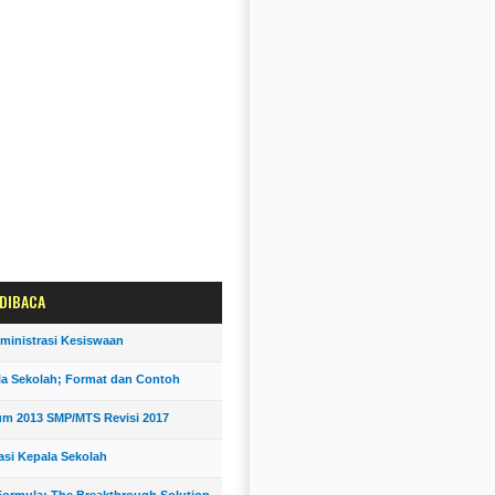
 DIBACA
ministrasi Kesiswaan
la Sekolah; Format dan Contoh
um 2013 SMP/MTS Revisi 2017
asi Kepala Sekolah
ormula; The Breakthrough Solution