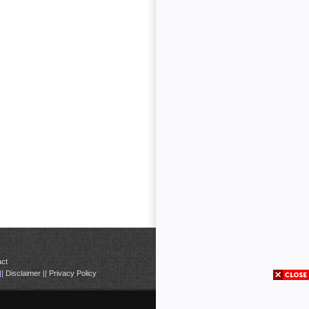
ct
||
Disclaimer
||
Privacy Policy