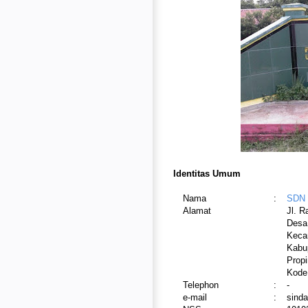
Identitas Umum
Nama
:
SDN 
Alamat
Jl. 
Desa
Keca
Kabu
Propi
Kode
Telephon
:
-
e-mail
:
sind