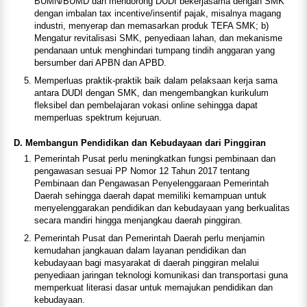
BUMN/BUMD dan mendorong DUDI bekerjasama dengan SMK
dengan imbalan tax incentive/insentif pajak, misalnya magang
industri, menyerap dan memasarkan produk TEFA SMK; b)
Mengatur revitalisasi SMK, penyediaan lahan, dan mekanisme
pendanaan untuk menghindari tumpang tindih anggaran yang
bersumber dari APBN dan APBD.
Memperluas praktik-praktik baik dalam pelaksaan kerja sama
antara DUDI dengan SMK, dan mengembangkan kurikulum
fleksibel dan pembelajaran vokasi online sehingga dapat
memperluas spektrum kejuruan.
D.
Membangun Pendidikan dan Kebudayaan dari Pinggiran
Pemerintah Pusat perlu meningkatkan fungsi pembinaan dan
pengawasan sesuai PP Nomor 12 Tahun 2017 tentang
Pembinaan dan Pengawasan Penyelenggaraan Pemerintah
Daerah sehingga daerah dapat memiliki kemampuan untuk
menyelenggarakan pendidikan dan kebudayaan yang berkualitas
secara mandiri hingga menjangkau daerah pinggiran.
Pemerintah Pusat dan Pemerintah Daerah perlu menjamin
kemudahan jangkauan dalam layanan pendidikan dan
kebudayaan bagi masyarakat di daerah pinggiran melalui
penyediaan jaringan teknologi komunikasi dan transportasi guna
memperkuat literasi dasar untuk memajukan pendidikan dan
kebudayaan.