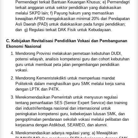
Permendagri terkait Bantuan Keuangan Khusus; e) Permendagri
terkait anggaran untuk sektor pendidikan yang dialokasikan
melalui SKPD lain; f) Payung hukum yang memastikan
kewajiban APBD mengalokasikan minimal 20% dari Pendapatan
Asli Daerah (PAD) untuk dialokasikan pada fungsi pendidikan;
dan g) Regulasi terkait DAK Fisik untuk Kebudayaan.
C. Kebijakan Revitalisasi Pendidikan Vokasi dan Pembangunan
Ekonomi Nasional
Mendorong Provinsi melakukan pemetaan kebutuhan DUDI,
potensi wilayah, analisis kompetensi guru dan cohort kebutuhan
guru untuk membuat peta jalan pengembangan pendidikan
vokasi.
Mendorong Kemenristekdikti untuk memperluas mandat
Politeknik dalam menghasilkan guru SMK melalui kerja sama
dengan LPTK dan P4TK.
Merekomendasikan Pemerintah untuk menyusun regulasi
tentang pemanfaatan SES (Senior Expert Service) dan training
dari industri/lembaga nasional dan internasional untuk
peningkatan kompetensi guru, kebekerjaan lulusan SMK, dan
pengoptimalan pendanaan sekolah vokasi melalui pelibatan dan
kerjasama dengan Atdikbud, SEAMEO, dan alumni.
Merekomendasikan adanya regulasi yang; a) Mewajibkan