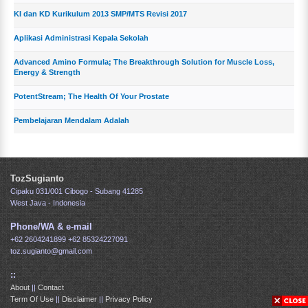
KI dan KD Kurikulum 2013 SMP/MTS Revisi 2017
Aplikasi Administrasi Kepala Sekolah
Advanced Amino Formula; The Breakthrough Solution for Muscle Loss,
Energy & Strength
PotentStream; The Health Of Your Prostate
Pembelajaran Mendalam Adalah
TozSugianto
Cipaku 031/001 Cibogo - Subang 41285
West Java - Indonesia
Phone/WA & e-mail
+62 2604241899
+62 85324227091
toz.sugianto@gmail.com
::
About
||
Contact
Term Of Use
||
Disclaimer
||
Privacy Policy