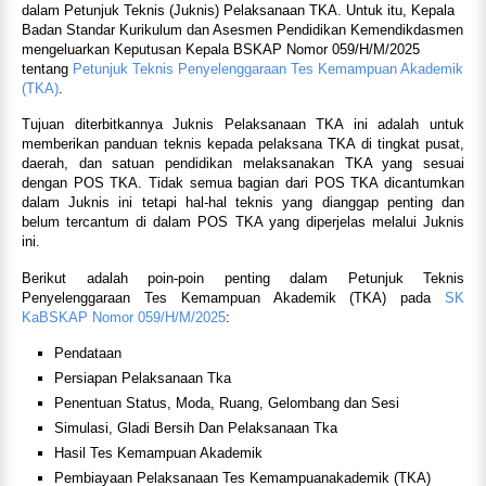
dalam Petunjuk Teknis (Juknis) Pelaksanaan TKA. Untuk itu, Kepala
Badan Standar Kurikulum dan Asesmen Pendidikan Kemendikdasmen
mengeluarkan Keputusan Kepala BSKAP Nomor 059/H/M/2025
tentang
Petunjuk Teknis Penyelenggaraan Tes Kemampuan Akademik
(TKA)
.
Tujuan diterbitkannya Juknis Pelaksanaan TKA ini adalah untuk
memberikan panduan teknis kepada pelaksana TKA di tingkat pusat,
daerah, dan satuan pendidikan melaksanakan TKA yang sesuai
dengan POS TKA. Tidak semua bagian dari POS TKA dicantumkan
dalam Juknis ini tetapi hal-hal teknis yang dianggap penting dan
belum tercantum di dalam POS TKA yang diperjelas melalui Juknis
ini.
Berikut adalah poin-poin penting dalam Petunjuk Teknis
Penyelenggaraan Tes Kemampuan Akademik (TKA) pada
SK
KaBSKAP Nomor 059/H/M/2025
:
Pendataan
Persiapan Pelaksanaan Tka
Penentuan Status, Moda, Ruang, Gelombang dan Sesi
Simulasi, Gladi Bersih Dan Pelaksanaan Tka
Hasil Tes Kemampuan Akademik
Pembiayaan Pelaksanaan Tes Kemampuanakademik (TKA)