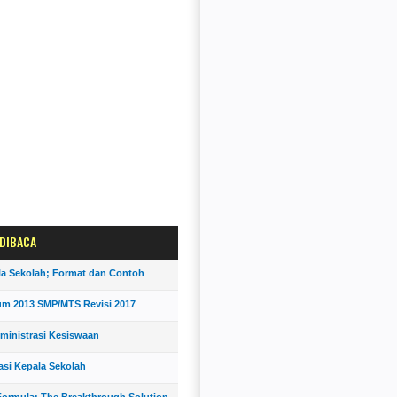
 DIBACA
la Sekolah; Format dan Contoh
um 2013 SMP/MTS Revisi 2017
ministrasi Kesiswaan
asi Kepala Sekolah
ormula; The Breakthrough Solution