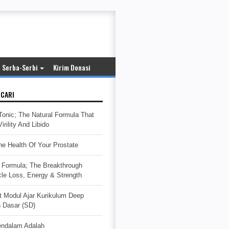
Serba-Serbi
Kirim Donasi
ICARI
Tonic; The Natural Formula That
rility And Libido
e Health Of Your Prostate
Formula; The Breakthrough
cle Loss, Energy & Strength
t Modul Ajar Kurikulum Deep
h Dasar (SD)
endalam Adalah