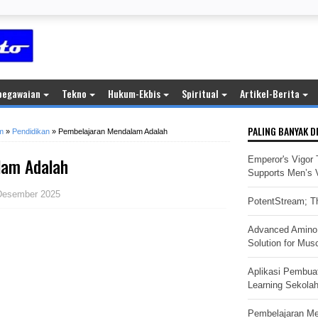
pegawaian
Tekno
Hukum-Ekbis
Spiritual
Artikel-Berita
PALING BANYAK D
m
»
Pendidikan
»
Pembelajaran Mendalam Adalah
lam Adalah
Emperor's Vigor 
Supports Men’s Vi
Desember 2025
PotentStream; Th
Advanced Amino 
Solution for Mus
Aplikasi Pembua
Learning Sekola
Pembelajaran M