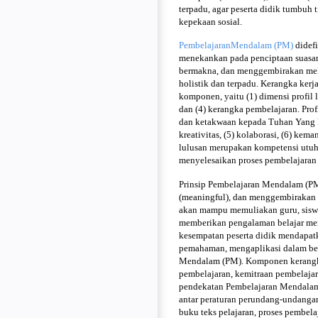
terpadu, agar peserta didik tumbuh t
kepekaan sosial.
PembelajaranMendalam (PM)
didef
menekankan pada penciptaan suasana
bermakna, dan menggembirakan melalu
holistik dan terpadu. Kerangka ker
komponen, yaitu (1) dimensi profil l
dan (4) kerangka pembelajaran. Profi
dan ketakwaan kepada Tuhan Yang Mah
kreativitas, (5) kolaborasi, (6) kema
lulusan merupakan kompetensi utuh y
menyelesaikan proses pembelajaran
Prinsip Pembelajaran Mendalam (PM)
(meaningful), dan menggembirakan (
akan mampu memuliakan guru, siswa
memberikan pengalaman belajar me
kesempatan peserta didik mendapat
pemahaman, mengaplikasi dalam ber
Mendalam (PM). Komponen kerangka 
pembelajaran, kemitraan pembelajar
pendekatan Pembelajaran Mendalam 
antar peraturan perundang-undangan
buku teks pelajaran, proses pembela