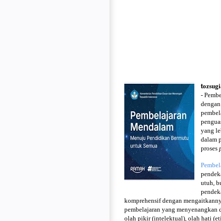
t
ozsug
- Pembe
dengan
pembel
pengua
yang le
dalam 
proses
Pembel
pendek
utuh, b
pendeka
komprehensif dengan mengaitkannya
pembelajaran yang menyenangkan d
olah pikir (intelektual), olah hati (et