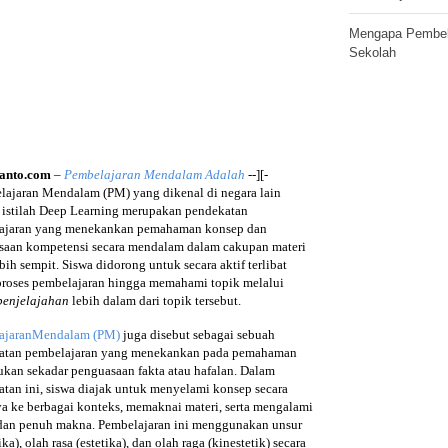
Mengapa Pembela
Sekolah
ianto.com
–
Pembelajaran Mendalam Adalah
--][-
lajaran Mendalam (PM) yang dikenal di negara lain
 istilah Deep Learning merupakan pendekatan
ajaran yang menekankan pemahaman konsep dan
saan kompetensi secara mendalam dalam cakupan materi
bih sempit. Siswa didorong untuk secara aktif terlibat
proses pembelajaran hingga memahami topik melalui
penjelajahan
lebih dalam dari topik tersebut.
ajaranMendalam (PM)
juga disebut sebagai sebuah
atan pembelajaran yang menekankan pada pemahaman
ukan sekadar penguasaan fakta atau hafalan. Dalam
tan ini, siswa diajak untuk menyelami konsep secara
 ke berbagai konteks, memaknai materi, serta mengalami
an penuh makna. Pembelajaran ini menggunakan unsur
ika), olah rasa (estetika), dan olah raga (kinestetik) secara