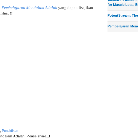
for Muscle Loss, E
i
Pembelajaran Mendalam Adalah
yang dapat disajikan
faat !!!
PotentStream; The
Pembelajaran Men
,
Pendidikan
endalam Adalah
. Please share...!