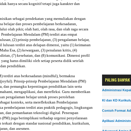
idak hanya secara kognitif tetapi juga karakter dan
inisikan sebagai pendekatan yang memuliakan dengan
 belajar dan proses pembelajaran berkesadaran,
i olah pikir, olah hati, olah rasa, dan olah raga secara
ja Pembelajaran Mendalam (PM) terdiri atas empat
ulusan, (2) prinsip pembelajaran, (3) pengalaman belajar,
l lulusan terdiri atas delapan dimensi, yaitu (1) keimanan
a Esa, (2) kewargaan, (3) penalaran kritis, (4)
ndirian, (7) kesehatan, dan (8) komunikasi. Dimensi profil
ang harus dimiliki oleh setiap peserta didik setelah
 dan pendidikan.
 terdiri atas berkesadaran (mindful), bermakna
PALING BANYAK
joyful). Prinsip-prinsip Pembelajaran Mendalam (PM)
, dan pemangku kepentingan pendidikan lain serta
Administrasi Kepa
mahami, mengaplikasi, dan merefleksi. Guru memberikan
kan pengalaman belajar untuk proses perolehan
KI dan KD Kurikul
bagai konteks, serta merefleksikan Pembelajaran
pembelajaran terdiri atas praktik pedagogis, lingkungan
Contoh Format Ad
an, dan pemanfaatan teknologi digital. Penerapan
(PM) juga berimplikasi terhadap urgensi penyelarasan
Aplikasi Administr
 terkait dengan standar nasional pendidikan, kurikulum,
jaran, dan asesmen.
Advanced Amino F